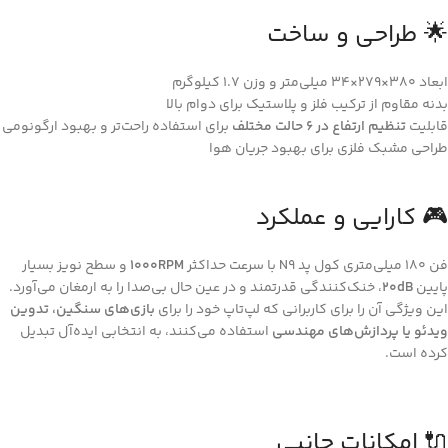
🌟 طراحی و ساخت
ابعاد 380×279×34 میلی‌متر و وزن 1.7 کیلوگرم
بدنه مقاوم از ترکیب فلز و پلاستیک برای دوام بالا
قابلیت
تنظیم ارتفاع در 6 حالت مختلف
برای استفاده راحت‌تر و بهبود ارگونومی
طراحی مشبک فلزی برای بهبود جریان هوا
🎮 کارایی و عملکرد
فن 180 میلی‌متری کول پد N9 با سرعت حداکثر
1000RPM
و سطح نویز بسیار
پایین
20dB
، خنک‌کنندگی قدرتمند و در عین حال بی‌صدا را به ارمغان می‌آورد.
این ویژگی آن را برای کاربرانی که لپ‌تاپ خود را برای
بازی‌های سنگین، تدوین
ویدئو یا پردازش‌های مهندسی
استفاده می‌کنند، به انتخابی ایده‌آل تبدیل
کرده است.
🔌 امکانات جانبی