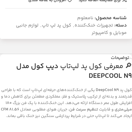
برای مقایسه اضافه کنید
افزودن به علاقه مندی
شناسه محصول:
نامعلوم
دسته:
تجهیزات خنک‌کننده
,
کول پد لپ تاپ
,
لوازم جانبی
موبایل و کامپیوتر
توضیحات
🔎 معرفی کول پد لپ‌تاپ
دیپ کول مدل
DEEPCOOL N9
کول پد
DeepCool N9
یکی از خنک‌کننده‌های حرفه‌ای لپ‌تاپ است که با طراحی
قدرتمند و بدنه‌ای از ترکیب پلاستیک و فلز، عملکردی مطمئن برای کاهش دما و
افزایش طول عمر دستگاه ارائه می‌دهد. این خنک‌کننده با یک فن بزرگ
180
میلی‌متری
و قابلیت
تنظیم سرعت فن
، جریان هوای مطلوبی معادل
81.56 CFM
ایجاد می‌کند تا لپ‌تاپ حتی در شرایط پردازشی سنگین نیز خنک باقی بماند.