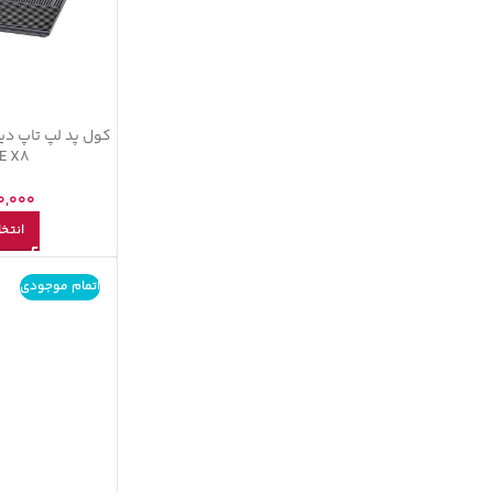
E X8
0,000
انتخا
اتمام موجودی