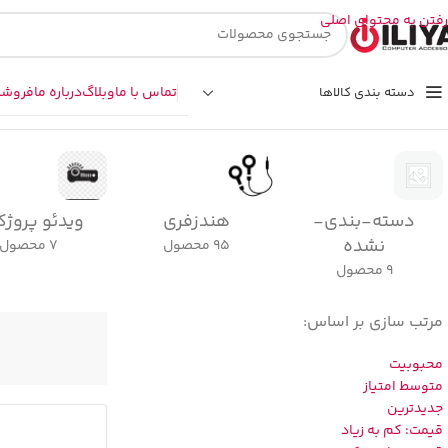
رفتن به محتوای اصلی
تماس با ما
وبلاگ
درباره ما
فروشگ
دسته بندی کالاها
خانه
دیپ کول | DeepCool
دسته-بندی-
هندزفری
ویدئو پروژک
نشده
95 محصول
7 محصول
9 محصول
مرتب سازی بر اساس:
محبوبیت
متوسط امتیاز
جدیدترین
قیمت: کم به زیاد