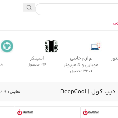
اه
تور
لوازم جانبی
اسپیکر
موبایل و کامپیوتر
314 محصول
1088
3360 محصول
دیپ کول | DeepCool
نمایش
9