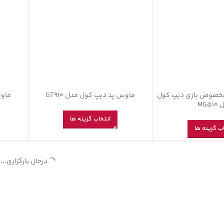
خصوص بازی دیپ کول
ماوس پد دیپ کول مدل GT910
ماوس
MG5
انتخاب گزینه ها
ب گزینه ها
درحال بارگزاری...