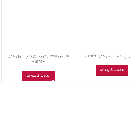
 پد دیپ کول مدل GT920
ماوس مخصوص بازی دیپ کول مدل
MG350
انتخاب گزینه ها
انتخاب گزینه ها