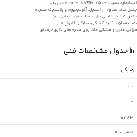
استاندارد نصب VESA
: ‎75×75‎ و ‎100×100‎ میلی‌متر
جنس بدنه مقاوم
از استیل، آلومینیوم و پلاستیک فشرده
مدیریت کابل داخلی
برای حفظ نظم و زیبایی میز
نصب آسان
با گیره C شکل، سازگار با انواع میز
طراحی مدرن و مشکی مات
برای محیط‌های کاری حرفه‌ای
📊 جدول مشخصات فنی
ویژگی
برند
مدل
نوع پایه
جنس بدنه