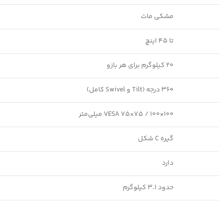
مشکی مات
تا ۴۵ اینچ
۲۰ کیلوگرم برای هر بازو
۳۶۰ درجه (Tilt و Swivel کامل)
VESA ‎75×75‎ / ‎100×100‎ میلی‌متر
گیره C شکل
دارد
حدود ۳.۱ کیلوگرم