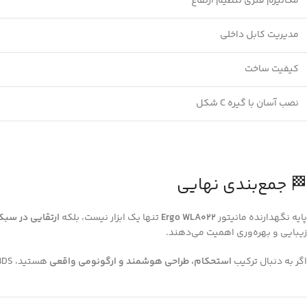
مکانیزم فنری تنظیم ارتفاع
مدیریت کابل داخلی
کیفیت ساخت
نصب آسان با گیره C شکل
🏁 جمع‌بندی نهایی
پایه نگهدارنده مانیتور
Ergo WLA022
تنها یک ابزار نیست، بلکه
ارتقایی در سب
زیبایی و بهره‌وری اهمیت می‌دهند.
اگر به دنبال ترکیب
استحکام، طراحی هوشمند و ارگونومی واقعی
هستید، WLA022-BDS انتخابی هوشمندانه و آینده‌نگرانه است.