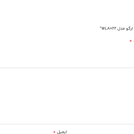
دل WLA022”
*
*
ایمیل