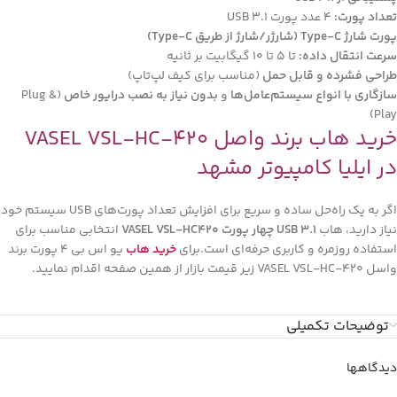
تعداد پورت:
4 عدد پورت USB 3.1
پورت شارژ Type‑C (شارژر/شارژ از طریق Type‑C)
سرعت انتقال داده:
تا 5 تا 10 گیگابیت بر ثانیه
طراحی فشرده و قابل حمل
(مناسب برای کیف لپ‌تاپ)
سازگاری با انواع سیستم‌عامل‌ها
و
بدون نیاز به نصب درایور خاص
(Plug &
Play)
خرید هاب برند واصل VASEL VSL-HC-420
در ایلیا کامپیوتر مشهد
اگر به یک راه‌حل ساده و سریع برای افزایش تعداد پورت‌های USB سیستم خود
نیاز دارید، هاب
USB 3.1 چهار پورت VASEL VSL-HC420
انتخابی مناسب برای
استفاده روزمره و کاربری حرفه‌ای است.برای
خرید هاب
يو اس بي 4 پورت برند
واسل VASEL VSL-HC-420 زیر قیمت بازار از همین صفحه اقدام نمایید.
توضیحات تکمیلی
دیدگاهها