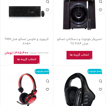
اسپیکر بلوتوث و دسکتاپ تسکو
کیبورد و ماوس تسکو مدل TKM
مدل TS 2184
8050
1,485,400
تومان
1,706,100
تومان
انتخاب گزینه ها
انتخاب گزینه ها
اتمام موجودی
اتمام موجودی