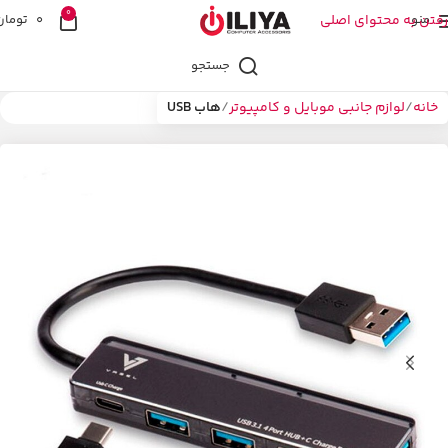
0
منو
رفتن به محتوای اصلی
0
تومان
جستجو
خانه
لوازم جانبی موبایل و کامپیوتر
هاب USB