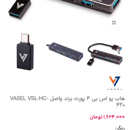
بزرگنمایی تصویر
هاب يو اس بي 4 پورت برند واصل VASEL VSL-HC-
420
1,624,000
تومان
رنگ