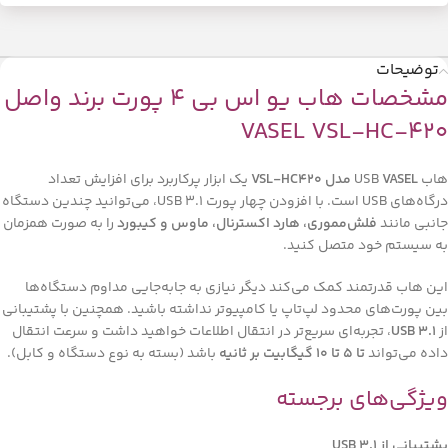
توضیحات
مشخصات هاب يو اس بي 4 پورت برند واصل
VASEL VSL-HC-420
هاب USB
VASEL مدل VSL-HC420
یک ابزار پرکاربرد برای افزایش تعداد
درگاه‌های USB است. با افزودن چهار پورت USB 3.1، می‌توانید چندین دستگاه
جانبی مانند
فلش‌مموری، هارد اکسترنال، ماوس و کیبورد
را به صورت همزمان
به سیستم خود متصل کنید.
این هاب قدرتمند کمک می‌کند دیگر نیازی به جابه‌جایی مداوم دستگاه‌ها
بین پورت‌های محدود لپ‌تاپ یا کامپیوتر نداشته باشید. همچنین با پشتیبانی
از
USB 3.1
، تجربه‌ای سریع‌تر در انتقال اطلاعات خواهید داشت و سرعت انتقال
داده می‌تواند
تا 5 تا 10 گیگابیت بر ثانیه
باشد (بسته به نوع دستگاه و کابل).
ویژگی‌های برجسته
پشتیبانی از USB 3.1