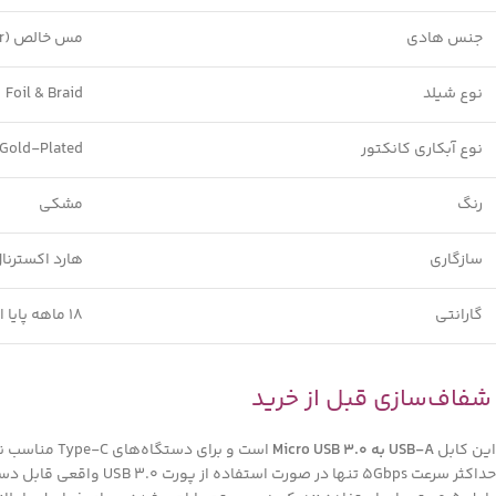
جنس هادی
مس خالص (Bare Copper)
نوع شیلد
Foil & Braid
نوع آبکاری کانکتور
Gold-Plated
رنگ
مشکی
سازگاری
هارد اکسترنال USB 3.0 و دستگاه‌های دارای  USB 3.0
گارانتی
18 ماهه پایا ارتباط
شفاف‌سازی قبل از خرید
این کابل
USB-A به Micro USB 3.0
است و برای دستگاه‌های Type-C مناسب نیست.
حداکثر سرعت 5Gbps تنها در صورت استفاده از پورت USB 3.0 واقعی قابل دستیابی است.