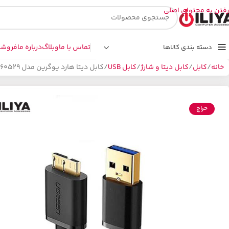
رفتن به محتوای اصلی
تماس با ما
وبلاگ
درباره ما
فروشگ
دسته بندی کالاها
خانه
کابل
کابل دیتا و شارژ
کابل USB
کابل دیتا هارد یوگرین مدل UGREEN US130-60529 به طول 1 متر
حراج