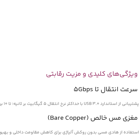
ویژگی‌های کلیدی و مزیت رقابتی
سرعت انتقال تا 5Gbps
پشتیبانی از استاندارد USB 3.0 با حداکثر نرخ انتقال 5 گیگابیت بر ثانیه؛ تا 10 برابر سریع‌تر از USB 2.0 برای انتقال فایل‌های حجیم مانند ویدئوهای HD.
مغزی مس خالص (Bare Copper)
استفاده از هادی مسی بدون روکش آلیاژی برای کاهش مقاومت داخلی و بهبود 