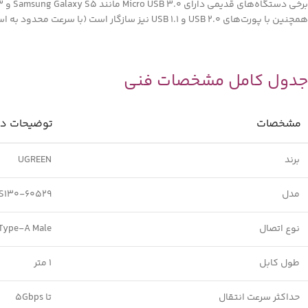
برخی دستگاه‌های قدیمی دارای Micro USB 3.0 مانند Samsung Galaxy S5 و Galaxy Note 3
همچنین با پورت‌های USB 2.0 و USB 1.1 نیز سازگار است (با سرعت محدود به استاندارد پایین‌تر).
جدول کامل مشخصات فنی
مشخصات
توضیحات د
برند
UGREEN
مدل
S130-60529
نوع اتصال
USB 3.0 Type-A Male به  Male
طول کابل
1 متر
حداکثر سرعت انتقال
تا 5Gbps