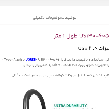
توضیحات
توضیحات تکمیلی
USB 3
US130-60529
UGREEN
با رابط
USB 3.0 Type-A به  Type-B
 تجهیزات دارای پورت
Micro-B USB 3.0
به کامپیوتر یا لپ‌تاپ.