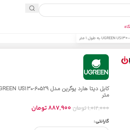
اه
متر
887,900
تومان
1,012,000
تومان
گارانتی