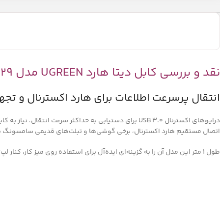
نقد و بررسی کابل دیتا هارد UGREEN مدل US130-60529 طول 1 متر
انتقال پرسرعت اطلاعات برای هارد اکسترنال و تجهیزات .0
درایوهای اکسترنال USB 3.0 برای دستیابی به حداکثر سرعت انتقال، نیاز به کابلی استاندارد و باکیفیت دارند. کابل
اتصال مستقیم هارد اکسترنال، برخی گوشی‌ها و تبلت‌های قدیمی سامسونگ یا
طول 1 متر این مدل آن را به گزینه‌ای ایده‌آل برای استفاده روی میز کار، کنار لپ‌تاپ یا داخل کیف تبدیل می‌کند؛ کوتاه، جمع‌وجور و بدون افت سیگنال.