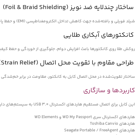
ساختار چندلایه ضد نویز (Foil & Braid Shielding)
شیلد فویلی و بافته‌شده جهت کاهش تداخل الکترومغناطیسی (EMI) و حفظ پایداری سیگنال.
کانکتورهای آبکاری طلایی
روکش طلا روی کانکتورها باعث افزایش دوام، جلوگیری از خوردگی و حفظ کیفی
طراحی مقاوم با تقویت محل اتصال (Strain Relief)
ساختار تقویت‌شده در محل اتصال کابل به کانکتور، مقاومت در برابر خم‌شدگی 
کاربردها و سازگاری
این کابل برای اتصال مستقیم هاردهای اکسترنال USB 3.0 به سیستم‌های دارای پورت USB-A طراحی شده است، از جمله:
هاردهای اکسترنال سری WD My Passport و WD Elements
هاردهای Toshiba Canvio
هاردهای Seagate Portable / FreeAgent