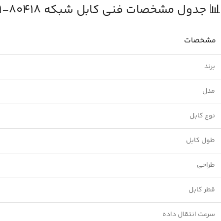
📊 جدول مشخصات فنی کابل شبکه UGREEN NW149-80418
مشخصات
برند
مدل
نوع کابل
طول کابل
طراحی
قطر کابل
سرعت انتقال داده