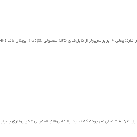
دارد؛ یعنی 10 برابر سریع‌تر از کابل‌های Cat6 معمولی (1Gbps). پهنای باند
MHz
بل تنها
3.8 میلی‌متر
بوده که نسبت به کابل‌های معمولی 6 میلی‌متری بسیار نازک‌تر است.