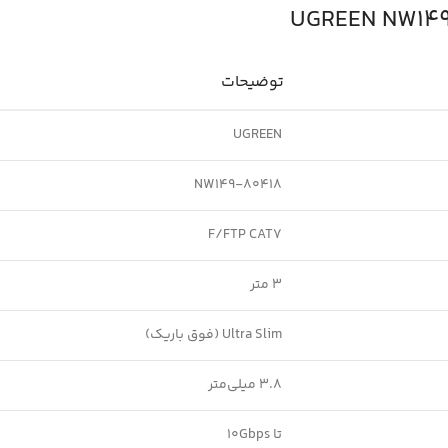
توضیحات
UGREEN
NW149-80418
F/FTP CAT7
3 متر
Ultra Slim (فوق باریک)
3.8 میلی‌متر
تا 10Gbps