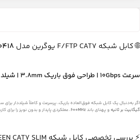
🌐 کابل شبکه F/FTP CAT7 یوگرین مدل
0418
سرعت 10Gbps | طراحی فوق باریک 3.8mm | شیلد حرفه‌ای | گارانتی 18 ماه پایا ارتباط
اگر به‌دنبال یک کابل شبکه فوق‌العاده باریک، پرسرعت و کاملاً شیلددار برای 
گیگابیت بر ثانیه
و پهنای باند
600MHz
، عملکردی پایدار و بدون نویز را برای کا
⚡ بررسی تخصصی کابل شبکه UGREEN CAT7 SLIM