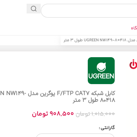
اه
کابل شبکه F/FTP CAT7 یوگرین
80418 طول 3 متر
908,500
تومان
1,015,000
تومان
گارانتی