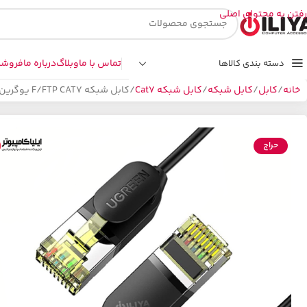
رفتن به محتوای اصلی
تماس با ما
وبلاگ
درباره ما
فروشگ
دسته بندی کالاها
خانه
کابل
کابل شبکه
کابل شبکه Cat7
کابل شبکه F/FTP CAT7 یوگرین مدل UGREEN NW149-80418 طول 3 متر
حراج