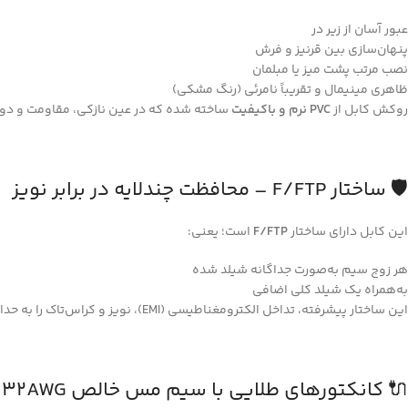
عبور آسان از زیر در
پنهان‌سازی بین قرنیز و فرش
نصب مرتب پشت میز یا مبلمان
ظاهری مینیمال و تقریباً نامرئی (رنگ مشکی)
روکش کابل از
PVC نرم و باکیفیت
ساخته شده که در عین نازکی، مقاومت و دوام
🛡️ ساختار F/FTP – محافظت چندلایه در برابر نویز
این کابل دارای ساختار
F/FTP
است؛ یعنی:
هر زوج سیم به‌صورت جداگانه شیلد شده
به‌همراه یک شیلد کلی اضافی
این ساختار پیشرفته، تداخل الکترومغناطیسی (EMI)، نویز و کراس‌تاک را به حداقل می‌رساند و اتصال بسیار پایدار و حرفه‌ای ایجاد می‌کند.
🔌 کانکتورهای طلایی با سیم مس خالص 32AWG