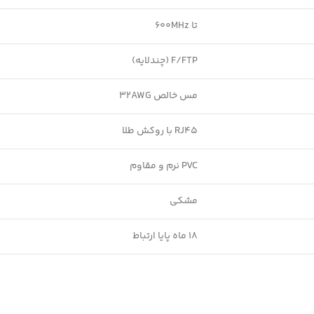
تا 600MHz
F/FTP (چندلایه)
مس خالص 32AWG
RJ45 با روکش طلا
PVC نرم و مقاوم
مشکی
18 ماه پایا ارتباط