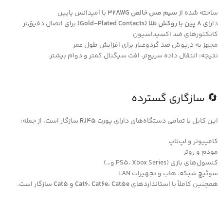
ساخته شده از
سیم مس خالص 32AWG
با امپدانس پایین
دارای
8 پین با روکش طلا (Gold-Plated Contacts)
برای اتصال دقیق‌تر
کانکتورهای ضد اکسیداسیون
مجهز به درپوش ضد گردوغبار برای افزایش طول عمر
نتیجه: انتقال داده سریع‌تر، افت سیگنال کمتر و دوام بیشتر.
🔄 سازگاری گسترده
این کابل با تمامی دستگاه‌های دارای پورت
RJ45
سازگار است، از جمله:
کامپیوتر و لپ‌تاپ
مودم و روتر
کنسول‌های بازی (PS5، Xbox Series و…)
سوئیچ شبکه، هاب و تجهیزات LAN
همچنین کاملاً با استانداردهای
Cat6، Cat6e، Cat5e و Cat5
سازگار است.