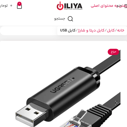
0
منو
رفتن به محتوای اصلی
0
تومان
جستجو
خانه
کابل
کابل دیتا و شارژ
کابل USB
حراج