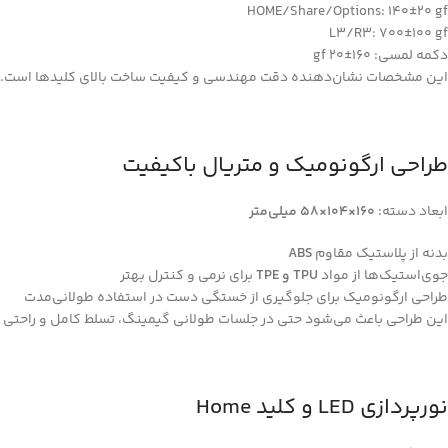
HOME/Share/Options: 140±20 gf
L3/R3: 700±100 gf
دکمه لمسی: 160±20 gf
این مشخصات نشان‌دهنده دقت مهندسی و کیفیت ساخت بالای کلیدها است.
طراحی ارگونومیک و متریال باکیفیت
ابعاد دسته:
160×104×58 میلی‌متر
بدنه از پلاستیک مقاوم
ABS
جوی‌استیک‌ها از مواد
TPU و TPE
برای نرمی و کنترل بهتر
طراحی ارگونومیک برای جلوگیری از خستگی دست در استفاده طولانی‌مدت
این طراحی باعث می‌شود حتی در جلسات طولانی گیمینگ، تسلط کامل و راحتی 
نورپردازی LED و کلید Home