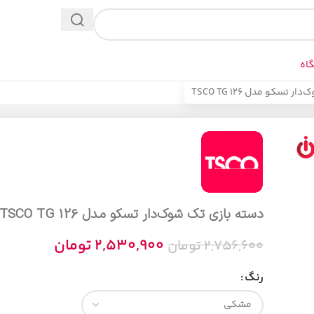
اه
تسکو مدل TSCO TG 126
دسته بازی تک شوک‌دار تسکو مدل TSCO TG 126
2,530,900
تومان
2,756,600
تومان
رنگ