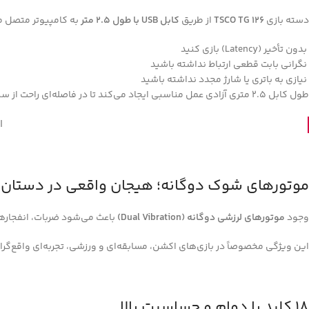
دسته بازی
TSCO TG 126
از طریق
کابل USB با طول 2.5 متر
به کامپیوتر متصل 
بدون تأخیر (Latency) بازی کنید
نگرانی بابت قطعی ارتباط نداشته باشید
نیازی به باتری یا شارژ مجدد نداشته باشید
طول کابل 2.5 متری آزادی عمل مناسبی ایجاد می‌کند تا در فاصله‌ای راحت از سیستم خود بازی کنید.
ا
موتورهای شوک دوگانه؛ هیجان واقعی در دستان 
وجود
موتورهای لرزشی دوگانه (Dual Vibration)
باعث می‌شود ضربات، انفجارها 
این ویژگی مخصوصاً در بازی‌های اکشن، مسابقه‌ای و ورزشی، تجربه‌ای واقع‌گرایان
18 کلید با دوام و حساسیت بالا