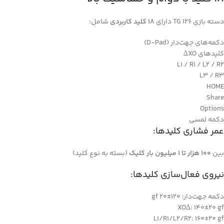
دسته بازی TG 126 دارای
18 کلید کاربردی
شامل:
دکمه‌های جهت‌دار (D-Pad)
کلیدهای XO∆
L1 / R1 / L2 / R2
L3 / R3
HOME
Share
Options
دکمه لمسی
عمر فشاری کلیدها:
بین
100 هزار تا 1 میلیون بار کلیک
(بسته به نوع کلید)
نیروی فعال‌سازی کلیدها:
دکمه جهت‌دار: 120±20 gf
XO∆: 140±20 gf
L1/R1/L2/R2: 160±20 gf