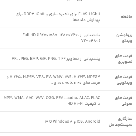
FLASH 1Gbit برای ذخیره‌سازی و DDR3 1Gbit برای
حافظه
پردازش داده‌ها
رزولوشن
پشتیبانی از Full HD (1920×1080، 1280×720،
ویدئو
720×480)
فرمت‌های
پشتیبانی از تصاویر 4K، JPEG، BMP، GIF، PNG، TIFF
تصویری
فرمت‌های
H.265، H.264، VP8، RV، WMV، AVS، H.263، MPEG4 و
ویدئویی
فرمت‌های avi، vob، mkv و …
فرمت‌های
MP3، WMA، AAC، WAV، OGG، REAL audio، ALAC، FLAC
صوتی
با کیفیت HD Hi-Fi
سازگاری
IOS، Android و Windows 8 تا 10
سیستم‌عامل