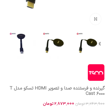
بزرگنمایی تصویر
گیرنده و فرستنده صدا و تصویر HDMI تسکو مدل T
Cast 6000
2,873,000
تومان
3,243,900
تومان