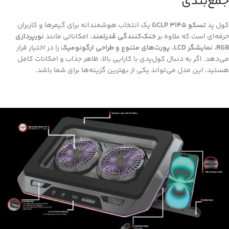
جمع‌بندی
کول پد
تسکو GCLP 3145
یک انتخاب هوشمندانه برای گیمرها و کاربران
حرفه‌ای است که علاوه بر
خنک‌کنندگی قدرتمند
، امکاناتی مانند
نورپردازی
RGB، نمایشگر LCD، پورت‌های متنوع و طراحی ارگونومیک
را در اختیار قرار
می‌دهد. اگر به دنبال کول‌پدی با کارایی بالا، ظاهر جذاب و امکانات کامل
هستید، این مدل می‌تواند یکی از بهترین گزینه‌ها برای شما باشد.