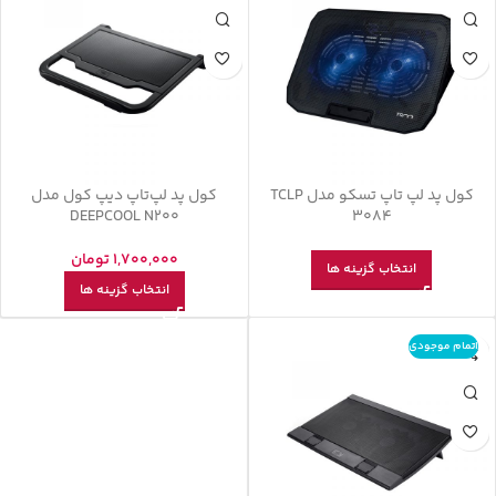
کول پد لپ تاپ تسکو مدل TCLP
کول پد لپ‌تاپ دیپ کول مدل
DEEPCOOL N200
3084
1,700,000
تومان
انتخاب گزینه ها
انتخاب گزینه ها
اتمام موجودی