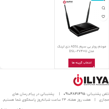
مودم روتر بی سیم ADSL دی لینک
مدل DSL-2740U
انتخاب گزینه ها
تلفن پشتیبانی:
09104841495
|
پشتیبانی در پیام رسان های
مجازی
|
هفت روز هفته، ۲۴ ساعت شبانه‌روز پاسخگوی شما هستیم.