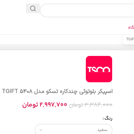
اه
اسپیکر بلوتوثی چندکاره تسکو مدل TGIFT 5408
2,997,700
تومان
3,384,000
تومان
رنگ