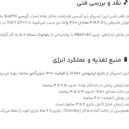
🎵 نقد و بررسی فنی
در قلب فنی این اسپیکر دو آی‌سی قدرتمند به‌کار رفته است.
آی‌سی SL5316
به‌عنو
توان محیطی یا
P.M.P.O معادل ۳۸۰ وات
نیز سبب می‌شود تا TGIFT 5408 در فضاهای کوچک تا متوسط، صدایی پرقدرت و واضح تولید کند.
در بخش ارتباطی، چیپ
AB5605C
با پشتیبانی از
بلوتوث نسخه ۵.۰
به کار گرفته
🔋 منبع تغذیه و عملکرد انرژی
این اسپیکر از
باتری لیتیومی ۱۸۶۵۰ با ظرفیت ۱۲۰۰ میلی‌آمپر ساعت
بهره می‌برد
مدت‌زمان پخش در حداکثر صدا: حدود
۲.۵ تا ۳ ساعت
در حالت صدای ۵۰٪: حدود
۳ تا ۳.۵ ساعت
در پخش کم‌صدا: تا
۴ ساعت
مدت‌زمان شارژ کامل باتری
۲ تا ۳ ساعت
است.
همچنین در حالت آماده‌به‌کار (Standby)، باتری تا
۶ ماه
انرژی خود را حفظ می‌کند