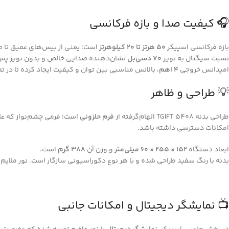
🎧 کیفیت صدا و بازه فرکانسی
بازه فرکانسی اسپیکر
۵۰ هرتز تا ۲۰ کیلوهرتز
است؛ یعنی از بیس‌های عمیق تا ص
نسبت سیگنال به نویز
۷۰ دسی‌بل
نشان‌دهنده صدایی خالص و بدون نویز پس‌
امپدانس خروجی
۴ اهم
، بالانس مناسبی بین توان و کیفیت ایجاد کرده تا در 
💡 طراحی و ظاهر
طراحی بدنه TGIFT 5408 الهام‌گرفته از
فرم حلزونی
است؛ فرمی چشم‌نواز که علا
امکانات دسترسی داشته باشد.
ابعاد دستگاه
۱۵۲ × ۲۵۵ × ۶۰ میلی‌متر
و وزن آن
۳۸۸ گرم
است.
بدنه با رنگ سفید طراحی شده و با هر نوع دکوراسیونی سازگار است. نور ملایم و غی
📺 نمایشگر دیجیتال و امکانات جانبی