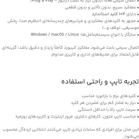
• اتصال سیمی
USB
(بدون نیاز به نصب درایور –
Plug & Play
)
• عملکرد سریع، بدون تأخیر و بدون قطعی
• دارای
104 کلید استاندارد
• مجهز به کلیدهای عملکردی و میانبرهای چندرسانه‌ای (تنظیم صدا، پخش
موسیقی، توقف و…)
• سازگار با انواع سیستم‌عامل‌ها:
Windows / macOS / Linux
اتصال سیمی باعث می‌شود عملکرد کیبورد کاملاً پایدار و دقیق باشد؛ گزینه‌ای
قابل‌اعتماد برای محیط‌های اداری و کاربری مداوم.
تجربه تایپ و راحتی استفاده
• کلیدهای نرم با بازخورد مناسب
• نیاز به فشار کم برای فشردن هر کلید
• سرعت تایپ بالا با حداقل خستگی
• مناسب تایپ متون، کارهای دفتری، مرور اینترنت و کاربردهای روزمره
این مدل برای افرادی که ساعات زیادی تایپ می‌کنند انتخابی ایده‌آل محسوب
می‌شود.