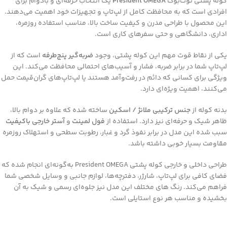
کوله پشتی نوت‌بوک
President OMEGA
یک انتخاب حرفه‌ای و بادوام برای
افرادی است که به محافظت کامل از لپ‌تاپ و تجهیزات خود اهمیت می‌دهند.
این محصول با طراحی مدرن و کیفیت ساخت بالا، مناسب استفاده روزمره،
اداری، دانشگاهی و حتی سفرهای کاری است.
یکی از نقاط قوت مهم این کوله پشتی، وجود
ضربه‌گیر پنج‌طرفه
است که از
لپ‌تاپ شما در برابر ضربه، فشار و آسیب‌های احتمالی محافظت می‌کند. این
ویژگی برای کسانی که دائم در رفت‌وآمد هستند یا لپ‌تاپ‌های گران‌قیمت حمل
می‌کنند، اهمیت ویژه‌ای دارد.
بدنه کوله از
جنس ترکیبی ملانژ / اسکین
ساخته شده که علاوه بر دوام بالا،
ظاهر شیک و حرفه‌ای نیز دارد. استفاده از
فول لمینت
و
آستر خارجی باکیفیت
سبب شده این مدل در برابر نفوذ گرد و غبار، رطوبت سطحی و استهلاک روزمره
مقاومت بسیار خوبی داشته باشد.
طراحی داخلی و خارجی کوله پشتی President OMEGA به‌گونه‌ای انجام شده که
فضای کافی برای لپ‌تاپ، شارژر، دفترچه‌ها، لوازم جانبی و وسایل شخصی شما
فراهم می‌کند. رنگ های مختلف این مدل نیز جلوه‌ای رسمی و شیک به آن
بخشیده و مناسب هر نوع استایلی است.