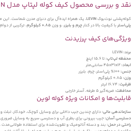
نقد و بررسی محصول کیف کوله لپتاپ مدل PRESIDENT LEVIN
کوله‌پشتی نوت‌بوک
LEVIN
، یک همراه ایده‌آل برای دنیای مدرن شماست. این م
پلی‌استر
با کیفیت بالا در کنار
چرم و بلیزر
، و وزن
0.85 کیلوگرم
، ترکیبی از دوا
ویژگی‌های کیف پرزیدنت
برند:
LEVIN
محفظه لپ‌تاپ:
تا 15.6 اینچ
ابعاد:
45x31x12 سانتی‌متر
جنس:
100% پلی‌استر، چرم، بلیزر
وزن:
0.85 کیلوگرم
ظرفیت:
16.74 لیتر
محافظت:
ضربه‌گیر 5 طرفه، آستر خارجی
قابلیت‌ها و امکانات ویژه کوله لوین
سازماندهی عالی:
دارای چندین جیب داخلی برای وسایل کوچک، خودکار، تبلت و 
دسترسی آسان:
جیب بیرونی برای بطری آب و دسترسی سریع به وسایل ضروری.
راحتی در حمل:
بند و دسته آناتومیک و تقویت‌شده برای استفاده طولانی‌مدت و