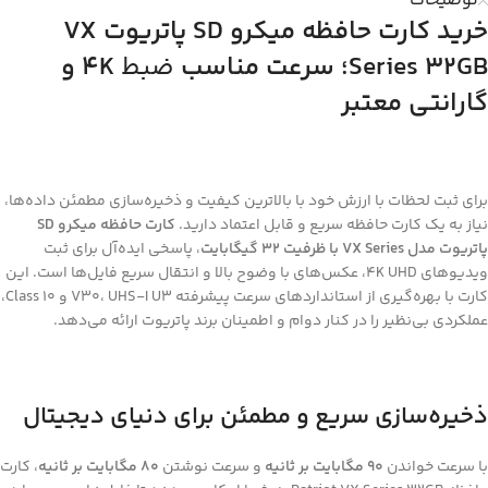
توضیحات
خرید کارت حافظه میکرو
SD
پاتریوت
VX
Series 32GB
؛ سرعت
مناسب
ضبط
K
4
و
گارانتی معتبر
برای ثبت لحظات با ارزش خود با بالاترین کیفیت و ذخیره‌سازی مطمئن داده‌ها،
نیاز به یک کارت حافظه سریع و قابل اعتماد دارید.
کارت حافظه میکرو
SD
پاتریوت مدل
VX Series
با ظرفیت 32 گیگابایت
، پاسخی ایده‌آل برای ثبت
ویدیوهای 4K UHD، عکس‌های با وضوح بالا و انتقال سریع فایل‌ها است. این
کارت با بهره‌گیری از استانداردهای سرعت پیشرفته V30، UHS-I U3 و Class 10،
عملکردی بی‌نظیر را در کنار دوام و اطمینان برند پاتریوت ارائه می‌دهد.
ذخیره‌سازی سریع و مطمئن برای دنیای دیجیتال
با سرعت خواندن
90 مگابایت بر ثانیه
و سرعت نوشتن
80 مگابایت بر ثانیه
، کارت