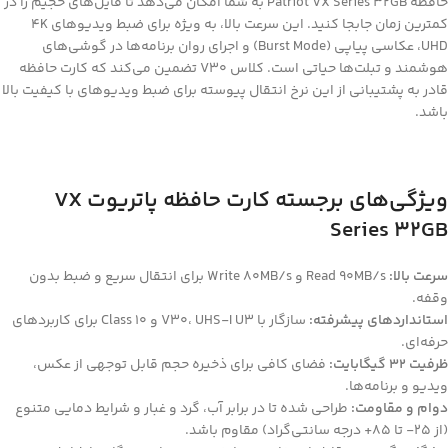
حافظه Patriot VX Series 32GB به شما امکان می‌دهد تا فایل‌های حجیم را در
کمترین زمان جابجا کنید. این سرعت بالا، به ویژه برای ضبط ویدیوهای 4K
UHD، عکاسی پیاپی (Burst Mode) و اجرای روان برنامه‌ها در گوشی‌های
هوشمند و تبلت‌ها حیاتی است. کلاس V30 تضمین می‌کند که کارت حافظه
قادر به پشتیبانی از این نرخ انتقال پیوسته برای ضبط ویدیوهای با کیفیت بالا
باشد.
ویژگی‌های برجسته کارت حافظه پاتریوت
VX
Series 32GB
سرعت بالا:
Read 90MB/s و Write 80MB/s برای انتقال سریع و ضبط بدون
وقفه.
استانداردهای پیشرفته:
سازگار با V30، UHS-I U3 و Class 10 برای کاربردهای
حرفه‌ای.
ظرفیت 32 گیگابایت:
فضای کافی برای ذخیره حجم قابل توجهی از عکس،
ویدیو و برنامه‌ها.
دوام و مقاومت:
طراحی شده تا در برابر آب، گرد و غبار و شرایط دمایی متنوع
(از 25- تا 85+ درجه سانتی‌گراد) مقاوم باشد.