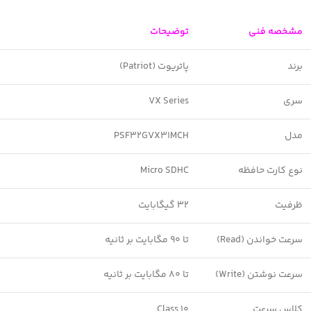
مشخصه فنی
توضیحات
برند
پاتریوت (Patriot)
سری
VX Series
مدل
PSF32GVX31MCH
نوع کارت حافظه
Micro SDHC
ظرفیت
32 گیگابایت
سرعت خواندن (Read)
تا 90 مگابایت بر ثانیه
سرعت نوشتن (Write)
تا 80 مگابایت بر ثانیه
کلاس سرعت
Class 10