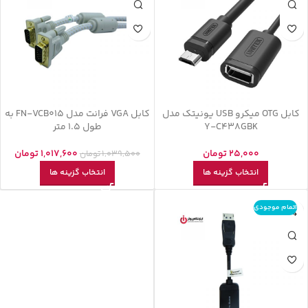
کابل OTG میکرو USB یونیتک مدل
کابل VGA فرانت مدل FN-VCB015 به
Y-C438GBK
طول 1.5 متر
25,000
تومان
1,017,600
تومان
1,039,500
تومان
انتخاب گزینه ها
انتخاب گزینه ها
اتمام موجودی