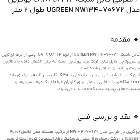
مدل
UGREEN NW134-70672
طول ۲ متر
🔹 مقدمه
کابل شبکه
UGREEN NW134-70672
از نوع
CAT8 U/FTP
، یکی از حرفه‌ای‌ترین
و سریع‌ترین کابل‌های اترنت برند یوگرین است که برای انتقال داده با بالاترین
سرعت و پایداری طراحی شده است.
این کابل با پشتیبانی از سرعت انتقال تا
۴۰ گیگابیت بر ثانیه
و پهنای باند
۲۰۰۰ مگاهرتز
، انتخابی ایده‌آل برای کاربران حرفه‌ای، گیمرها، سرورها و
سیستم‌های پرسرعت شبکه محسوب می‌شود.
🔹 نقد و بررسی فنی
یوگرین در طراحی مدل
NW134-70672
از ترکیب
هسته مس خالص (Pure
Copper)
و
روکش مقاوم از جنس پلاستیک ABS
استفاده کرده است تا ضمن