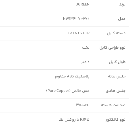
برند
UGREEN
مدل
NW134-70672
دسته کابل
CAT8 U/FTP
نوع طراحی کابل
تخت
طول کابل
۲ متر
جنس بدنه
پلاستیک ABS مقاوم
جنس هادی
مس خالص (Pure Copper)
ضخامت هسته
30AWG
نوع کانکتور
RJ45 با روکش طلا