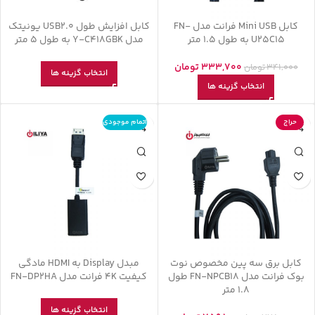
کابل Mini USB فرانت مدل FN-
کابل افزایش طول USB2.0 یونیتک
U25C15 به طول 1.5 متر
مدل Y-C418GBK به طول 5 متر
333,700
تومان
341,000
تومان
انتخاب گزینه ها
انتخاب گزینه ها
حراج
اتمام موجودی
کابل برق سه پین مخصوص نوت
مبدل Display به HDMI مادگی
بوک فرانت مدل FN-NPCB18 طول
کیفیت 4K فرانت مدل FN-DP2HA
1.8 متر
انتخاب گزینه ها