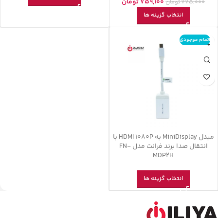
759,100
تومان
775,000
تومان
انتخاب گزینه ها
اتمام موجودی
مبدل MiniDisplay به HDMI 1080P با
انتقال صدا برند فرانت مدل FN-
MDP2H
انتخاب گزینه ها