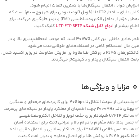
افزایش دوام، انتقال سیگنال‌ها با کمترین تلفات انجام شود.
کابل دارای ساختار
U/FTP (فویل آلومینیومی برای هر زوج سیم)
است که
به‌طور مؤثر از تداخل الکترومغناطیسی (EMI) و نویز جلوگیری می‌کند. برای
اطلاع بیشتر از
انواع کابل شبکه UTP FTP SFTP
کلیک کنید.
قطر هادی داخلی این کابل
۳۰AWG
است که موجب انعطاف‌پذیری بالا و در
عین حال استحکام کافی در استفاده‌های طولانی‌مدت می‌شود.
کانکتورهای
RJ45 با روکش طلا
علاوه بر افزایش مقاومت در برابر اکسید شدن،
باعث انتقال سیگنال پایدار و باکیفیت‌تر می‌گردند.
🔹 مزایا و ویژگی‌ها
✅ پشتیبانی از
سرعت انتقال تا 40Gbps
برای کاربردهای حرفه‌ای و سنگین
✅
پهنای باند 2000MHz
جهت اطمینان از عملکرد پایدار در شبکه‌های پرسرعت
✅ ساختار
U/FTP شیلددار
برای حذف نویز و تداخل الکترومغناطیسی
✅
جنس بدنه ABS مقاوم
با دوام بالا و طراحی تخت برای استفاده آسان
✅
هسته مس خالص (30AWG)
برای حداکثر رسانایی و انتقال دقیق داده
✅
کانکتور RJ45 با روکش طلا
برای اتصال مقاوم و بدون افت کیفیت