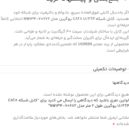
اگر به‌دنبال کابلی فوق‌العاده سریع، بادوام و باکیفیت برای شبکه خود
هستید،
کابل شبکه CAT8 U/FTP یوگرین مدل NW134-70672
انتخابی کاملاً
حرفه‌ای است.
این کابل با ساختار شیلددار، سرعت ۴۰ گیگابیت بر ثانیه و طراحی تخت،
گزینه‌ای ایده‌آل برای کاربران سخت‌گیر و حرفه‌ای به شمار می‌آید.
محصولی از برند معتبر
UGREEN
که تضمین‌کننده‌ی عملکرد پایدار در هر
شرایطی است.
توضیحات تکمیلی
دیدگاهها
هیچ دیدگاهی برای این محصول نوشته نشده است.
اولین نفری باشید که دیدگاهی را ارسال می کنید برای “کابل شبکه CAT8
U/FTP یوگرین طول 2 متر مدل NW134-70672”
نشانی ایمیل شما منتشر نخواهد شد.
بخش‌های موردنیاز علامت‌گذاری
*
شده‌اند