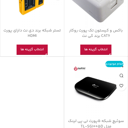
باکس و کیستون تک پورت روکار
تستر شبکه برند دی نت دارای پورت
CAT6 برند کی نت
HDMI
انتخاب گزینه ها
انتخاب گزینه ها
اتمام موجودی
سوئیچ شبکه 5پورت تی پی لینک
مدل TL-SG1005D