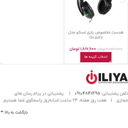
هدست مخصوص بازی تسکو مدل
TH 5127
1,817,600
تومان
2,087,800
تومان
انتخاب گزینه ها
تلفن پشتیبانی:
09104841495
|
پشتیبانی در پیام رسان های
مجازی
|
هفت روز هفته، ۲۴ ساعت شبانه‌روز پاسخگوی شما هستیم.
بازگشت به بالا