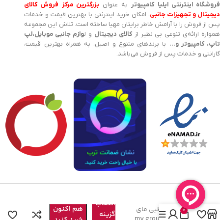
روشگاه اینترنتی ایلیا کامپیوتر
به عنوان
بزرگترین مرکز فروش کالای
یجیتال و تجهیزات جانبی
، امکان خرید اینترنتی با بهترین قیمت و خدمات
پس از فروش را با آرامش خاطر برایتان مهیا ساخته است. تلاش این مجموعه
مواره ارائه‌ی تنوعی بی نظیر از
کالای دیجیتال
و ل
وازم جانبی موبایل،لپ
اپ، کامپیوتر و…
با برندهای متنوع و اصیل، به همراه بهترین قیمت،
گارانتی و خدمات پس از فروش می‌باشد.
انتخاب
هم اکنون
پد موس طبی مای
0
گزینه
گروپ my group z1