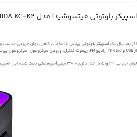
اسپیکر بلوتوثی میتسوشیدا مدل MITSUSHIDA KC-K2 | صدایی قدرتمند برای استفاده روزمره و حرفه‌ای
اگر به‌دنبال یک
اسپیکر بلوتوثی پرتابل
با امکانات کامل، توان خروجی مناسب و
از USB و TF Card، رادیو FM، ریموت کنترل، ورودی میکروفون، میکروفون بی‌سیم و نورپردازی RGB
توان خروجی
30 وات
در کنار باتری
3600 میلی‌آمپرساعتی
باعث شده این اسپیکر