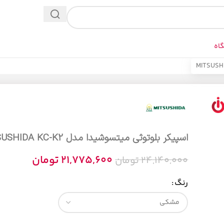
اه
اسپیکر بلوتوثی میتسوشیدا مدل MITSUSHIDA KC-K2
21,775,600
تومان
24,140,000
تومان
رنگ