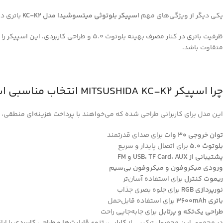
یکی دیگر از ویژگی‌های مهم
اسپیکر بلوتوثی میتسوشیدا مدل KC-K2
باتری د
ظرفیت باتری در کنار مصرف بهینه بلوتو
متفاوت باشد.
چرا اسپیکر MITSUSHIDA KC-K2 انتخاب مناسبی است؟
این مدل برای کاربرانی طراحی شده که می‌خواهند با پرداخت هزینه‌ای منطقی، مجم
توان خروجی 30 وات
برای صدای قدرتمند
بلوتوث 5.0
برای اتصال پایدار و سریع
پشتیبانی از USB، TF Card، AUX و FM
ورودی میکروفون و میکروفون بی‌سیم
ریموت کنترل
برای استفاده آسان‌تر
نورپردازی RGB
برای جلوه بصری جذاب
باتری 3600mAh
برای استفاده قابل‌حمل
طراحی یک‌تکه و پرتابل
برای جابه‌جایی راحت