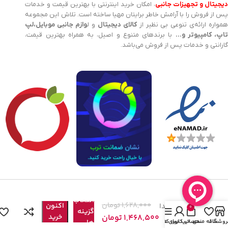
یجیتال و تجهیزات جانبی
، امکان خرید اینترنتی با بهترین قیمت و خدمات
پس از فروش را با آرامش خاطر برایتان مهیا ساخته است. تلاش این مجموعه
مواره ارائه‌ی تنوعی بی نظیر از
کالای دیجیتال
و ل
وازم جانبی موبایل،لپ
اپ، کامپیوتر و…
با برندهای متنوع و اصیل، به همراه بهترین قیمت،
گارانتی و خدمات پس از فروش می‌باشد.
ماوس بی
هم
سیم
انتخاب
1,628,000
تومان
اکنون
میتسوشیدا
0
گزینه
مدل
1,468,500
تومان
خرید
روشگاه
علاقه مندی
سبد خرید
حساب کاربری من
نوار کناری
ها
Mitsushida