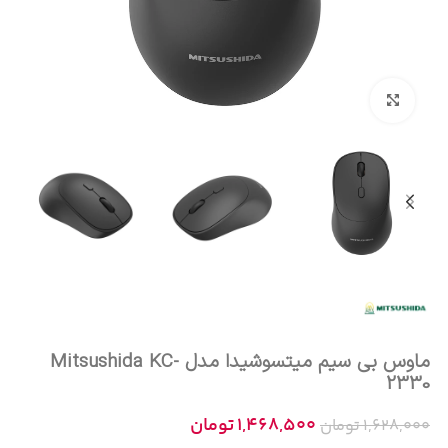
بزرگنمایی تصویر
ماوس بی سیم میتسوشیدا مدل Mitsushida KC-
2330
1,468,500
تومان
1,628,000
تومان