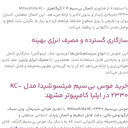
با استفاده از فناوری
اتصال بی‌سیم ۲.۴ گیگاهرتز
، Mitsushida KC-
2330 تجربه‌ای پایدار و بدون تاخیر را ارائه می‌دهد. این اتصال مطمئن، کنترل
روان و دقیقی را روی سطوح مختلف فراهم کرده و نیاز به نگرانی بابت قطع و
وصل شدن ناگهانی را برطرف می‌کند.
سازگاری گسترده و مصرف انرژی بهینه
این ماوس با
انواع سیستم‌عامل‌ها
(ویندوز، مک، لینوکس) سازگاری کامل
دارد و به‌راحتی قابل استفاده است. همچنین، با
مصرف انرژی پایین
، عمر باتری
طولانی‌تری را ارائه می‌دهد که آن را به گزینه‌ای مقرون‌به‌صرفه و قابل اعتماد
تبدیل می‌کند.
خرید موس بی‌سیم میتسوشیدا مدل KC-
2330 در ایلیا کامپیوتر مشهد
موس بی‌سیم Mitsushida KC-2330
، با تلفیق
طراحی مینیمال، وزن سبک،
ارگونومی عالی، دقت قابل تنظیم و اتصال پایدار
، انتخابی منطقی و
مقرون‌به‌صرفه برای کاربرانی است که به دنبال یک موس بی‌سیم کارآمد، قابل
اعتماد و خوش‌دست برای استفاده روزمره و اداری خود هستند.برای
خرید