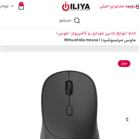
0
منو
رفتن به محتوای اصلی
0
تومان
جستجو
خانه
لوازم جانبی موبایل و کامپیوتر
موس
ماوس میتسوشیدا | Mitsushida mouse
حراج