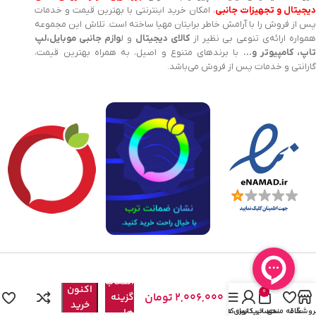
یجیتال و تجهیزات جانبی
، امکان خرید اینترنتی با بهترین قیمت و خدمات
پس از فروش را با آرامش خاطر برایتان مهیا ساخته است. تلاش این مجموعه
مواره ارائه‌ی تنوعی بی نظیر از
کالای دیجیتال
و ل
وازم جانبی موبایل،لپ
اپ، کامپیوتر و…
با برندهای متنوع و اصیل، به همراه بهترین قیمت،
گارانتی و خدمات پس از فروش می‌باشد.
کابل
Type-
هم
C کی نت
انتخاب
اکنون
پلاس مدل
0
2,006,000
تومان
گزینه
KP-
خرید
روشگاه
علاقه مندی
سبد خرید
حساب کاربری من
نوار کناری
ها