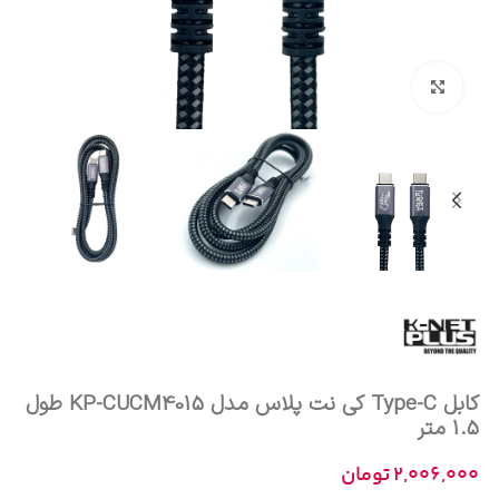
بزرگنمایی تصویر
کابل Type-C کی نت پلاس مدل KP-CUCM4015 طول
1.5 متر
2,006,000
تومان