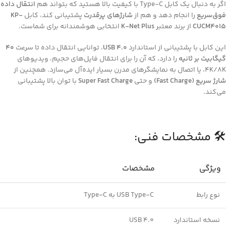
اگر به دنبال یک کابل Type-C با کیفیت بالا هستید که بتواند هم
انتقال داده
فوق‌سریع
را انجام دهد و هم از
شارژهای پرقدرت
پشتیبانی کند، کابل
KP-
CUCM4015
از برند معتبر
K-Net Plus
انتخابی هوشمندانه برای شماست.
این کابل با پشتیبانی از استاندارد
USB 4.0
، توانایی انتقال داده تا سرعت
۴۰
گیگابیت بر ثانیه
را دارد، که آن را برای انتقال فایل‌های حجیم، ویدیوهای
4K/8K، یا اتصال به نمایشگرهای مدرن بسیار ایده‌آل می‌سازد. همچنین از
شارژ سریع (Fast Charge)
و حتی
Super Fast Charge
با توان بالا پشتیبانی
می‌کند.
🛠️ مشخصات فنی:
ویژگی‌
مشخصات
نوع رابط
USB Type-C به Type-C
نسخه استاندارد
USB 4.0