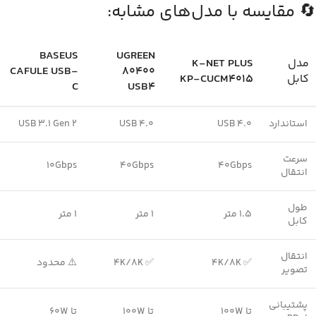
🔄 مقایسه با مدل‌های مشابه:
BASEUS
UGREEN
مدل
K-NET PLUS
CAFULE USB-
80400
کابل
KP-CUCM4015
C
USB4
استاندارد
USB 4.0
USB 4.0
USB 3.1 Gen 2
سرعت
10Gbps
40Gbps
40Gbps
انتقال
طول
1.5 متر
1 متر
1 متر
کابل
انتقال
✅ 4K/8K
✅ 4K/8K
⚠️ محدود
تصویر
پشتیبانی
تا 100W
تا 100W
تا 60W