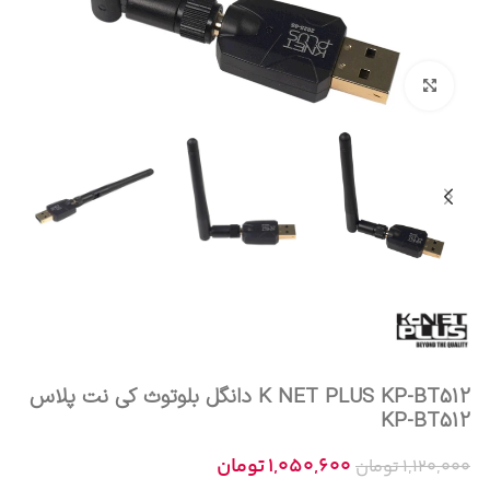
بزرگنمایی تصویر
K NET PLUS KP-BT512 دانگل بلوتوث کی نت پلاس
KP-BT512
1,050,600
تومان
1,120,000
تومان