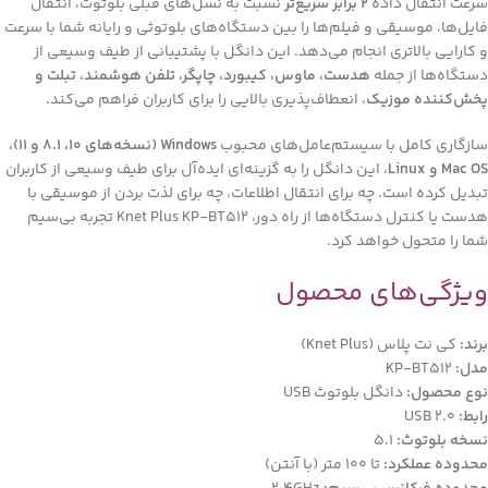
سرعت انتقال داده
2 برابر سریع‌تر
نسبت به نسل‌های قبلی بلوتوث، انتقال
فایل‌ها، موسیقی و فیلم‌ها را بین دستگاه‌های بلوتوثی و رایانه شما با سرعت
و کارایی بالاتری انجام می‌دهد. این دانگل با پشتیبانی از طیف وسیعی از
دستگاه‌ها از جمله
هدست، ماوس، کیبورد، چاپگر، تلفن هوشمند، تبلت و
پخش‌کننده موزیک
، انعطاف‌پذیری بالایی را برای کاربران فراهم می‌کند.
سازگاری کامل با سیستم‌عامل‌های محبوب
Windows (نسخه‌های 10، 8.1 و 11)،
Mac OS و Linux
، این دانگل را به گزینه‌ای ایده‌آل برای طیف وسیعی از کاربران
تبدیل کرده است. چه برای انتقال اطلاعات، چه برای لذت بردن از موسیقی با
هدست یا کنترل دستگاه‌ها از راه دور، Knet Plus KP-BT512 تجربه بی‌سیم
شما را متحول خواهد کرد.
ویژگی‌های محصول
برند:
کی نت پلاس (Knet Plus)
مدل:
KP-BT512
نوع محصول:
دانگل بلوتوث USB
رابط:
USB 2.0
نسخه بلوتوث:
5.1
محدوده عملکرد:
تا 100 متر (با آنتن)