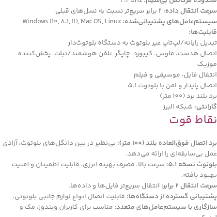
محدوده فرکانس بی‌سیم:
2.4GHz
سرعت انتقال داده:
2 برابر سریع‌تر نسبت به نسل‌های قبلی
سیستم‌عامل‌های پشتیبانی‌شده:
Windows (10, 8.1, 11), Mac OS, Linux
قابلیت‌ها:
تبدیل رایانه/لپ‌تاپ غیر بلوتوث به دستگاه بلوتوث‌دار
اتصال هدست، ماوس، کیبورد، چاپگر، تلفن هوشمند/تبلت، پخش‌کننده
موزیک
انتقال فایل، موسیقی و فیلم
اتصال پایدار و امن با بلوتوث 5.1
برد بلند برد (100 متر)
گارانتی:
شبکه البرز
نقاط
قوت
برد اتصال فوق‌العاده بلند (100 متر):
بی‌نظیر در بین دانگل‌های بلوتوث، آزادی
عمل بی‌سابقه‌ای را ارائه می‌دهد.
بلوتوث نسخه 5.1:
سرعت بالا، مصرف بهینه انرژی، قابلیت اطمینان و امنیت
بهبود یافته.
سرعت انتقال 2 برابر:
انتقال سریع‌تر فایل‌ها و داده‌ها.
پشتیبانی گسترده از دستگاه‌ها:
قابلیت اتصال انواع لوازم جانبی بلوتوثی.
سازگاری با سیستم‌عامل‌های متعدد:
مناسب برای کاربران ویندوز، مک و