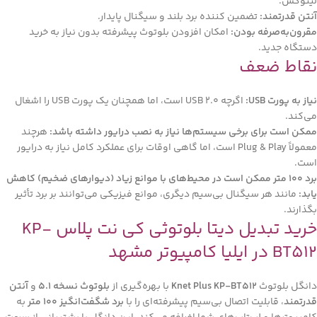
لینوکس.
آنتن قدرتمند:
تضمین کننده برد بلند و سیگنال پایدار.
مقرون‌به‌صرفه بودن:
امکان افزودن بلوتوث پیشرفته بدون نیاز به خرید
دستگاه جدید.
نقاط ضعف
نیاز به پورت USB:
اگرچه USB 2.0 است، اما همچنان یک پورت USB را اشغال
می‌کند.
ممکن است برای برخی سیستم‌ها نیاز به نصب درایور داشته باشد:
هرچند
معمولاً Plug & Play است، اما گاهی اوقات برای عملکرد کامل نیاز به درایور
است.
برد 100 متر ممکن است در محیط‌های با موانع زیاد (دیوارهای ضخیم) کاهش
یابد:
مانند هر سیگنال بی‌سیم دیگری، موانع فیزیکی می‌توانند بر برد تأثیر
بگذارند.
خرید تبدیل دیتا بلوتوثی کی نت پلاس KP-
BT512 در ایلیا کامپیوتر مشهد
دانگل بلوتوث
Knet Plus KP-BT512
با بهره‌گیری از
بلوتوث نسخه 5.1
و
آنتن
قدرتمند
، قابلیت اتصال بی‌سیم پیشرفته‌ای را با
برد شگفت‌انگیز 100 متر
به