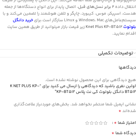
کامپیوترها و لپ‌تاپ‌های شما اضافه می‌کند. این دانگل با پشتیبانی از سرعت
انتقال داده
2 برابر نسل‌های قبل
، اتصال پایدار برای انواع دستگاه‌ها از جمله
هدست، اسپیکر، موس، کیبورد، چاپگر و تلفن هوشمند را تضمین می‌کند و با
سیستم‌عامل‌های Windows، Mac و Linux سازگار است.برای
خرید دانگل
بلوتوث
Knet Plus KP-BT512
زیر قیمت بازار میتوانید از طریق همین سایت
اقدام نمایید.
توضیحات تکمیلی
دیدگاهها
هیچ دیدگاهی برای این محصول نوشته نشده است.
اولین نفری باشید که دیدگاهی را ارسال می کنید برای “K NET PLUS KP-
BT512 دانگل بلوتوث کی نت پلاس KP-BT512”
نشانی ایمیل شما منتشر نخواهد شد.
بخش‌های موردنیاز علامت‌گذاری
*
شده‌اند
*
امتیاز شما
*
دیدگاه شما