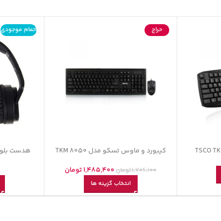
حراج
اتمام موجودی
کیبورد و ماوس تسکو مدل TKM 8050
هدست بلوتوث 
1,485,400
تومان
1,706,100
تومان
انتخاب گزینه ها