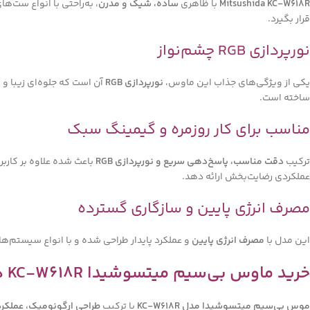
Mitsushida KC-W618R
با ظاهری
ساده، شیک و مدرن
، به‌راحتی با انواع ست‌ه
قرار بگیرد.
نورپردازی RGB چشم‌نواز
یکی از ویژگی‌های جذاب این ماوس،
نورپردازی RGB
آن است که جلوه‌ای زیبا و 
ساخته است.
مناسب برای کار روزمره و گیمینگ سبک
ترکیب
دقت مناسب، پاسخ‌دهی سریع و نورپردازی RGB
باعث شده علاوه بر کاربر
عملکردی رضایت‌بخش ارائه دهد.
مصرف انرژی پایین و سازگاری گسترده
این مدل با
مصرف انرژی پایین
و عملکرد پایدار طراحی شده و با انواع سیستم‌ها
خرید ماوس بی‌سیم میتسوشیدا KC-W618R در ایلیا کامپیوتر مشهد
موس بی‌سیم میتسوشیدا مدل KC-W618R
با ترکیب
طراحی ارگونومیک، عملکرد سایلن