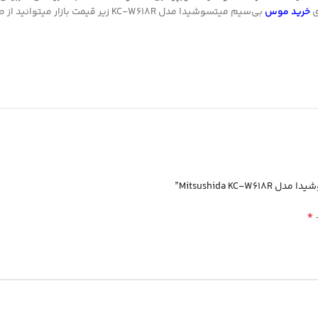
ی
خرید موس
بی‌سیم میتسوشیدا مدل KC-W618R زیر قیمت بازار میتوانید از طریق همین صفحه اقدام نمایید.
Mitsushida ”
*