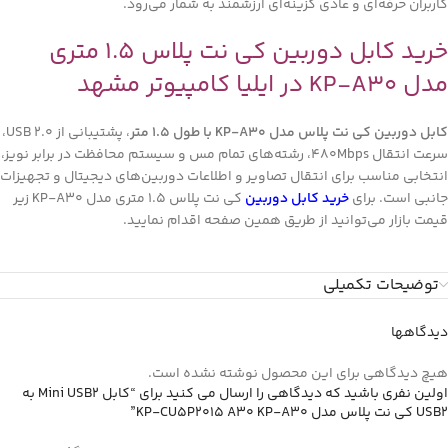
کاربران حرفه‌ای و عادی گزینه‌ای ارزشمند به شمار می‌رود.
خرید کابل دوربین کی نت پلاس 1.5 متری
مدل KP-A30 در ایلیا کامپیوتر مشهد
کابل دوربین کی نت پلاس مدل KP-A30 با طول 1.5 متر
، پشتیبانی از USB 2.0،
سرعت انتقال 480Mbps، رشته‌های تمام مس و سیستم محافظت در برابر نویز،
انتخابی مناسب برای انتقال تصاویر و اطلاعات دوربین‌های دیجیتال و تجهیزات
جانبی است. برای
خرید کابل دوربین
کی نت پلاس 1.5 متری مدل KP-A30 زیر
قیمت بازار می‌توانید از طریق همین صفحه اقدام نمایید.
توضیحات تکمیلی
دیدگاهها
هیچ دیدگاهی برای این محصول نوشته نشده است.
اولین نفری باشید که دیدگاهی را ارسال می کنید برای “کابل Mini USB2 به
USB2 کی نت پلاس مدل KP-CU5P2015 A30 KP-A30”