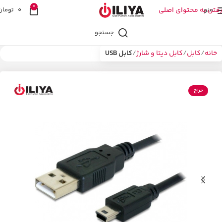
0
منو
رفتن به محتوای اصلی
0
تومان
جستجو
خانه
کابل
کابل دیتا و شارژ
کابل USB
حراج