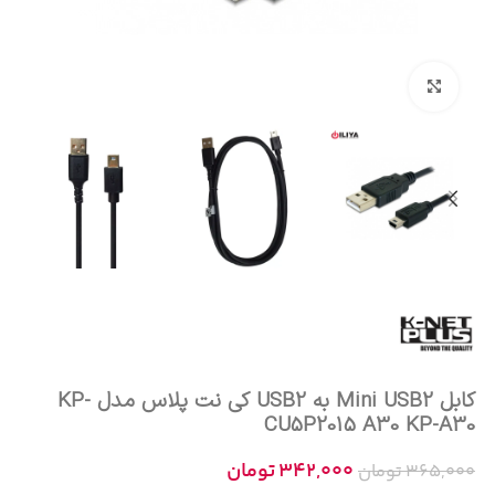
بزرگنمایی تصویر
کابل Mini USB2 به USB2 کی نت پلاس مدل KP-
CU5P2015 A30 KP-A30
342,000
تومان
365,000
تومان