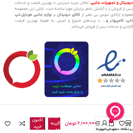
یجیتال و تجهیزات جانبی
، امکان خرید اینترنتی با بهترین قیمت و خدمات
پس از فروش را با آرامش خاطر برایتان مهیا ساخته است. تلاش این مجموعه
مواره ارائه‌ی تنوعی بی نظیر از
کالای دیجیتال
و ل
وازم جانبی موبایل،لپ
اپ، کامپیوتر و…
با برندهای متنوع و اصیل، به همراه بهترین قیمت،
گارانتی و خدمات پس از فروش می‌باشد.
اسپیکر
هم
انتخاب
دسکتاپ
اکنون
0
2,100,000
تومان
جدل مدل
گزینه
خرید
JEDEL S-
روشگاه
علاقه مندی
سبد خرید
حساب کاربری من
نوار کناری
ها