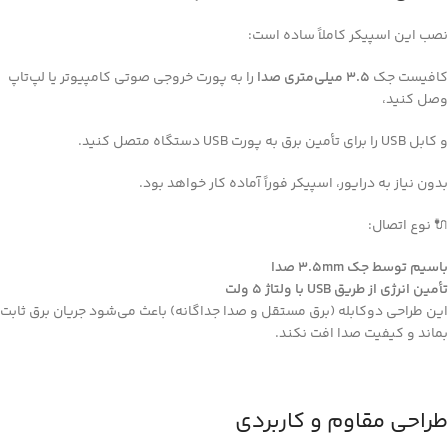
نصب این اسپیکر کاملاً ساده است:
کافیست جک
3.5 میلی‌متری صدا
را به پورت خروجی صوتی کامپیوتر یا لپ‌تاپ
وصل کنید،
و کابل USB را برای تأمین برق به پورت USB دستگاه متصل کنید.
بدون نیاز به درایور، اسپیکر فوراً آماده کار خواهد بود.
🔌 نوع اتصال:
با‌سیم توسط جک 3.5mm صدا
تأمین انرژی از طریق USB با ولتاژ 5 ولت
این طراحی دو‌کابله (برق مستقل و صدا جداگانه) باعث می‌شود جریان برق ثابت
بماند و کیفیت صدا افت نکند.
طراحی مقاوم و کاربردی