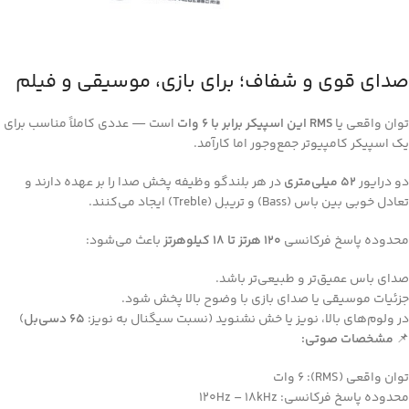
صدای قوی و شفاف؛ برای بازی، موسیقی و فیلم
توان واقعی یا
RMS این اسپیکر برابر با 6 وات
است — عددی کاملاً مناسب برای
یک اسپیکر کامپیوتر جمع‌وجور اما کارآمد.
دو درایور
52 میلی‌متری
در هر بلندگو وظیفه پخش صدا را بر عهده دارند و
تعادل خوبی بین باس (Bass) و تریبل (Treble) ایجاد می‌کنند.
محدوده پاسخ فرکانسی
120 هرتز تا 18 کیلوهرتز
باعث می‌شود:
صدای باس عمیق‌تر و طبیعی‌تر باشد.
جزئیات موسیقی یا صدای بازی با وضوح بالا پخش شود.
در ولوم‌های بالا، نویز یا خش نشنوید (نسبت سیگنال به نویز:
65 دسی‌بل
)
📌
مشخصات صوتی:
توان واقعی (RMS): 6 وات
محدوده پاسخ فرکانسی: 120Hz – 18kHz