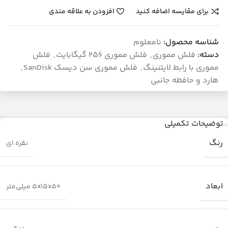
برای مقایسه اضافه کنید
افزودن به علاقه مندی
شناسه محصول:
نامعلوم
دسته:
فلش مموری
,
فلش مموری 256 گیگابایت
,
فلش
مموری با رابط لایتنینگ
,
فلش مموری سن دیسک SanDisk
,
هارد و حافظه جانبی
توضیحات تکمیلی
رنگ
نقره ای
ابعاد
5x15x50 میلی‌متر