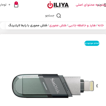
0
منو
رفتن به محتوای اصلی
0
تومان
جستجو
خانه
هارد و حافظه جانبی
فلش مموری
فلش مموری با رابط لایتنینگ
اتمام موجودی