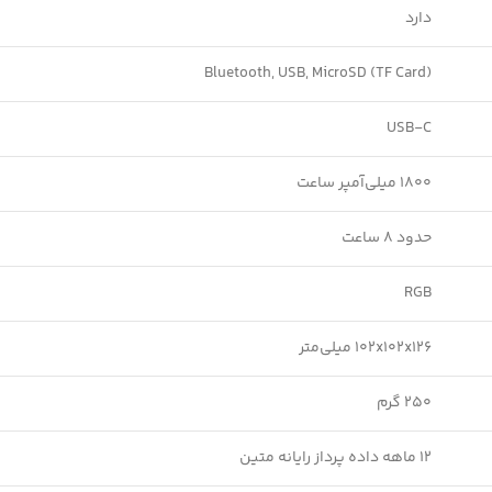
دارد
Bluetooth, USB, MicroSD (TF Card)
USB-C
1800 میلی‌آمپر ساعت
حدود 8 ساعت
RGB
102x102x126 میلی‌متر
250 گرم
12 ماهه داده پرداز رایانه متین