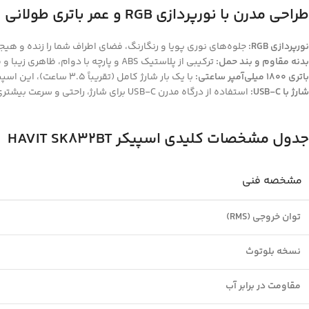
طراحی مدرن با نورپردازی RGB و عمر باتری طولانی
نورپردازی RGB:
جلوه‌های نوری پویا و رنگارنگ، فضای اطراف شما را زنده و هی
بدنه مقاوم و بند حمل:
ترکیبی از پلاستیک ABS و پارچه با دوام، ظاهری زیبا و مقاومت بالا به اسپیکر می‌بخشد. بند حمل پارچه‌ای، جابجایی آسان آن را در فضای باز تضمین می‌کند.
باتری 1800 میلی‌آمپر ساعتی:
با یک بار شارژ کامل (تقریباً 3.5 ساعت)، این اسپیکر قادر است تا
شارژ با USB-C:
استفاده از درگاه مدرن USB-C برای شارژ، راحتی و سرعت بیشتری را فراهم می‌کند.
جدول مشخصات کلیدی اسپیکر HAVIT SK832BT
مشخصه فنی
توان خروجی (RMS)
نسخه بلوتوث
مقاومت در برابر آب