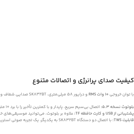
کیفیت صدای پرانرژی و اتصالات متنوع
با توان خروجی
10 وات RMS
و درایور 58 میلی‌متری، SK832BT صدایی شفاف و قدرتمند را در ابعاد جمع‌وجور خود ارائه می‌دهد. فرکانس پاسخ‌گویی گسترده (80 هرتز تا 17 کیلوهرتز) جزئیات موسیقی را به خوبی پوشش می‌دهد.
بلوتوث نسخه 5.3:
اتصال بی‌سیم سریع، پایدار و با کمترین تأخیر را با برد 10 متر تضمین می‌کند.
پشتیبانی از USB و کارت حافظه TF:
علاوه بر بلوتوث، می‌توانید موسیقی‌های خود را مستقیماً از ف
قابلیت TWS:
با اتصال دو دستگاه SK832BT به یکدیگر، یک تجربه صوتی استریو فراگیر و قدرتمند ایجاد کنید و فضای بیشتری را پوشش دهید.