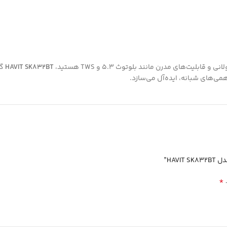
HAVIT SK832BT
همی‌های شبانه، ایده‌آل می‌سازد.
HAV”
*