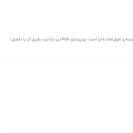
گزینه‌ی فوق‌العاده‌ای است. نورپردازی RGB نیز جذابیت بصری آن را تکمیل