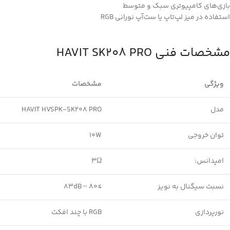
بازی‌های کامپیوتری سبک و متوسط
استفاده در میز لپ‌تاپ یا ست‌آپ نورانی RGB
مشخصات فنی HAVIT SK208 PRO
ویژگی
مشخصات
مدل
HAVIT HVSPK-SK208 PRO
توان خروجی
10W
امپدانس:
3Ω
نسبت سیگنال به نویز
≥80 ~ 83dB
نورپردازی
RGB با چند افکت