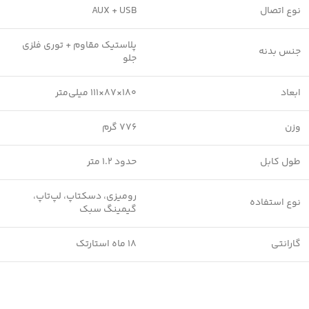
نوع اتصال
AUX + USB
پلاستیک مقاوم + توری فلزی
جنس بدنه
جلو
ابعاد
180×87×111 میلی‌متر
وزن
776 گرم
طول کابل
حدود 1.2 متر
رومیزی، دسکتاپ، لپ‌تاپ،
نوع استفاده
گیمینگ سبک
گارانتی
۱۸ ماه استارتک