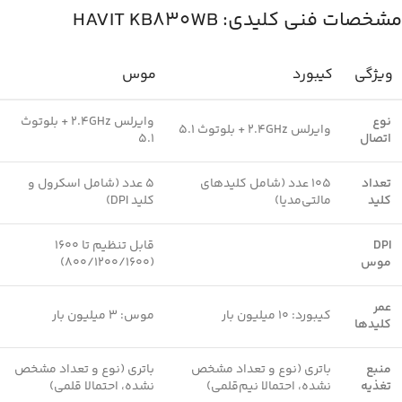
مشخصات فنی کلیدی: HAVIT KB830WB
ویژگی
کیبورد
موس
نوع
وایرلس 2.4GHz + بلوتوث
وایرلس 2.4GHz + بلوتوث 5.1
اتصال
5.1
تعداد
105 عدد (شامل کلیدهای
5 عدد (شامل اسکرول و
کلید
مالتی‌مدیا)
کلید DPI)
DPI
قابل تنظیم تا 1600
موس
(800/1200/1600)
عمر
کیبورد: 10 میلیون بار
موس: 3 میلیون بار
کلیدها
منبع
باتری (نوع و تعداد مشخص
باتری (نوع و تعداد مشخص
تغذیه
نشده، احتمالا نیم‌قلمی)
نشده، احتمالا قلمی)