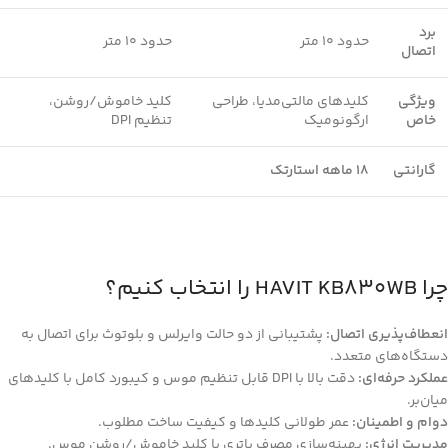
برد
حدود 10 متر
حدود 10 متر
اتصال
ویژگی
کلیدهای مالتی‌مدیا، طراحی
کلید خاموش/روشن،
خاص
ارگونومیک
تنظیم DPI
گارانتی
18 ماهه استارتک
چرا HAVIT KB830WB را انتخاب کنیم؟
انعطاف‌پذیری اتصال:
پشتیبانی از دو حالت وایرلس و بلوتوث برای اتصال به
دستگاه‌های متعدد.
عملکرد حرفه‌ای:
دقت بالا با DPI قابل تنظیم موس و کیبورد کامل با کلیدهای
میان‌بر.
دوام و اطمینان:
عمر طولانی کلیدها و کیفیت ساخت مطلوب.
مدیریت انرژی:
بهینه‌سازی مصرف باتری با کلید خاموش/روشن موس.