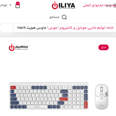
0
منو
رفتن به محتوای اصلی
0
تومان
جستجو
خانه
لوازم جانبی موبایل و کامپیوتر
موس
ماوس هویت Havit
حراج