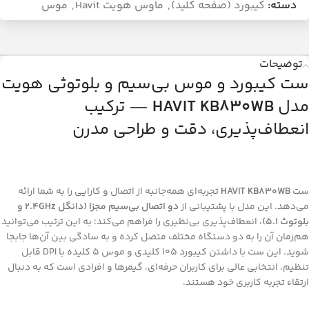
دسته:
کیبورد (صفحه کلید)
,
ماوس هویت Havit
,
موس
توضیحات
ست کیبورد و موس بی‌سیم و بلوتوثی هویت
مدل
HAVIT KB830WB
— ترکیب
انعطاف‌پذیری، دقت و طراحی مدرن
ست
HAVIT KB830WB
تجربه‌ای همه‌جانبه از اتصال و کارایی را به شما ارائه
می‌دهد. این مدل با پشتیبانی از
دو اتصال بی‌سیم مجزا (دانگل 2.4GHz و
بلوتوث 5.1)
، انعطاف‌پذیری بی‌نظیری را فراهم می‌کند؛ به این ترتیب می‌توانید
هم‌زمان آن را به دو دستگاه مختلف متصل کرده و به سادگی بین آن‌ها جابجا
شوید. این ست با داشتن کیبورد 105 کلیدی و موس 5 کلیده با DPI قابل
تنظیم، انتخابی عالی برای کاربران حرفه‌ای، گیمرها و افرادی است که به دنبال
ارتقاء تجربه کاربری خود هستند.