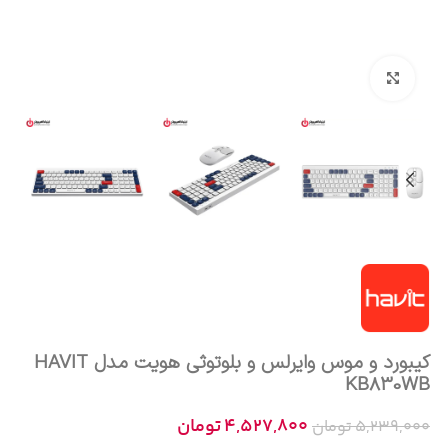
بزرگنمایی تصویر
کیبورد و موس وایرلس و بلوتوثی هویت مدل HAVIT
KB830WB
4,527,800
تومان
5,239,000
تومان