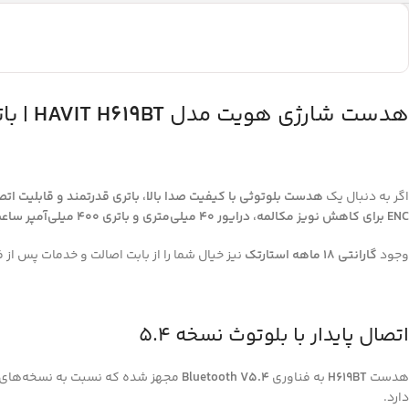
هدست شارژی هویت مدل
HAVIT H619BT
| باتری 400mAh 
اگر به دنبال یک
هدست بلوتوثی با کیفیت صدا بالا، باتری قدرتمند و قابلیت ات
ENC برای کاهش نویز مکالمه، درایور 40 میلی‌متری و باتری 400 میلی‌آمپر ساعت
وجود
گارانتی 18 ماهه استارتک
نیز خیال شما را از بابت اصالت و خدمات پس از
اتصال پایدار با بلوتوث نسخه 5.4
هدست
H619BT
به فناوری
Bluetooth V5.4
مجهز شده که نسبت به نسخه‌های قد
دارد.