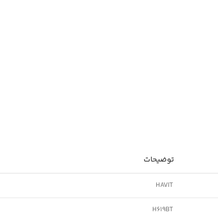
توضیحات
HAVIT
H619BT