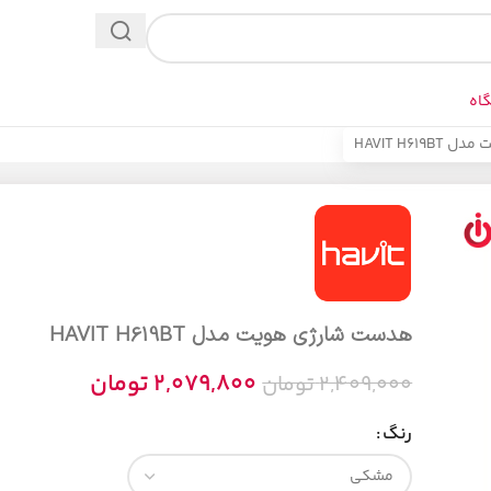
اه
HAVIT H6
هدست شارژی هویت مدل HAVIT H619BT
2,079,800
تومان
2,409,000
تومان
رنگ