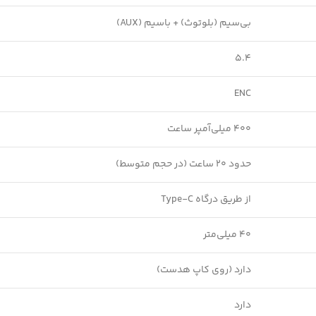
بی‌سیم (بلوتوث) + باسیم (AUX)
5.4
ENC
400 میلی‌آمپر ساعت
حدود 20 ساعت (در حجم متوسط)
از طریق درگاه Type-C
40 میلی‌متر
دارد (روی کاپ هدست)
دارد