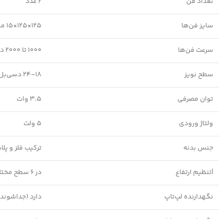
تعداد فن
2 عدد
سایز فن‌ها
125×125×15 میلی‌متر
سرعت فن‌ها
1000 تا 2000 دور در دقیقه (قابل تنظیم)
سطح نویز
18–24 دسی‌بل
توان مصرفی
3.5 وات
ولتاژ ورودی
5 ولت
جنس بدنه
ترکیب فلز و پل
|تنظیم ارتفاع
در 6 سطح مختلف
نگهدارنده لپ‌تاپ
دارد (جداشونده