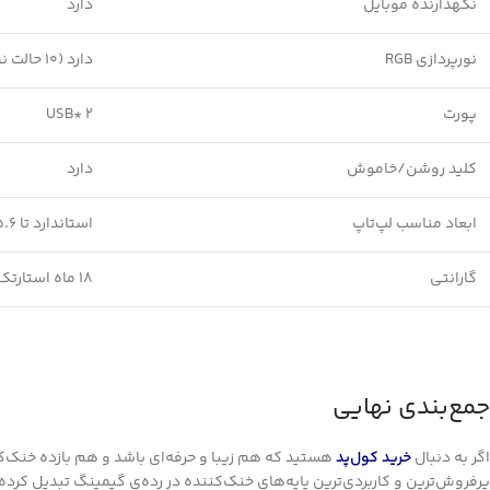
نگهدارنده موبایل
دارد
نورپردازی RGB
دارد (10 حالت نورپردازی قابل تغییر)
پورت
USB* 2
کلید روشن/خاموش
دارد
ابعاد مناسب لپ‌تاپ
استاندارد تا 15.6 اینچ (17 اینچ را نیز ساپورت می‌کند.)
گارانتی
18 ماه استارتک
جمع‌بندی نهایی
اگر به دنبال
خرید کول‌پد
هستید که هم زیبا و حرفه‌ای باشد و هم بازده خنک‌کن
پرفروش‌ترین و کاربردی‌ترین پایه‌های خنک‌کننده در رده‌ی گیمینگ تبدیل کرده