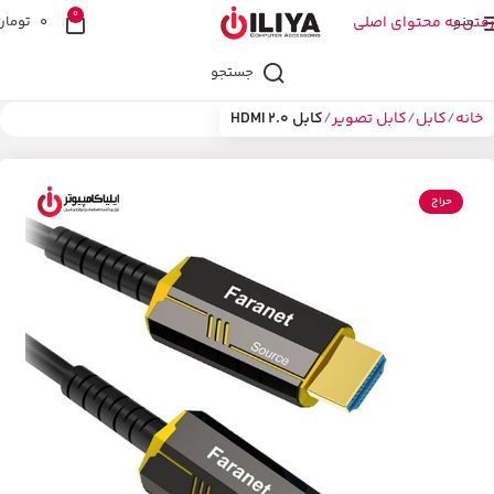
0
منو
رفتن به محتوای اصلی
0
تومان
جستجو
خانه
کابل
کابل تصویر
کابل HDMI 2.0
حراج