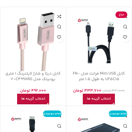
حراج
کابل Mini USB فرانت مدل FN-
کابل دیتا و شارژ لایتنینگ 1 متری
U25C15 به طول 1.5 متر
یونیتک مدل Y-C499ARG
333,700
تومان
492,000
تومان
341,000
تومان
انتخاب گزینه ها
انتخاب گزینه ها
اتمام موجودی
اتمام موجودی