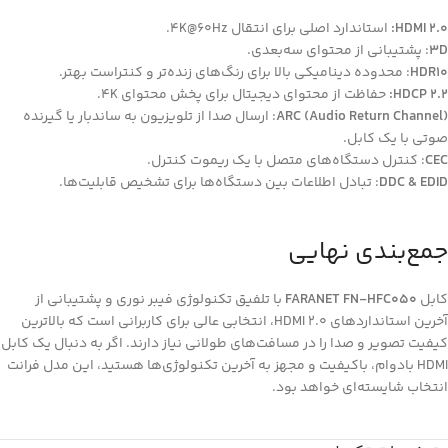
HDMI 2.0:
استاندارد اصلی برای انتقال 4K@60Hz.
3D
: پشتیبانی از محتوای سه‌بعدی.
HDR10
: محدوده دینامیکی بالا برای رنگ‌های زنده‌تر و کنتراست بهتر.
HDCP 2.2:
حفاظت از محتوای دیجیتال برای پخش محتوای 4K.
ARC (Audio Return Channel)
: ارسال صدا از تلویزیون به ساندبار یا گیرنده
صوتی با یک کابل.
CEC
: کنترل دستگاه‌های متصل با یک ریموت کنترل.
DDC & EDID
: تبادل اطلاعات بین دستگاه‌ها برای تشخیص قابلیت‌ها.
جمع‌بندی نهایی
کابل
FARANET FN-HFC050
با تلفیق تکنولوژی فیبر نوری و پشتیبانی از
آخرین استانداردهای HDMI 2.0، انتخابی عالی برای کاربرانی است که بالاترین
کیفیت تصویر و صدا را در مسافت‌های طولانی نیاز دارند. اگر به دنبال یک کابل
HDMI بادوام، باکیفیت و مجهز به آخرین تکنولوژی‌ها هستید، این مدل فرانت
انتخاب شایسته‌ای خواهد بود.