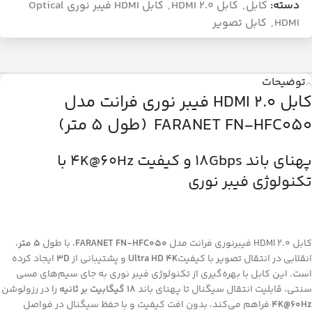
دسته:
کابل
,
کابل HDMI 2.0
,
کابل HDMI فیبر نوری Optical
HDMI
,
کابل تصویر
توضیحات
کابل HDMI 2.0 فیبر نوری فرانت مدل
FARANET FN-HFC050 (طول 5 متر)
پهنای باند 18Gbps و کیفیت 4K@60Hz با
تکنولوژی فیبر نوری
کابل HDMI 2.0 فیبرنوری فرانت مدل
FARANET FN-HFC050
، با طول
5 متر
،
انقلابی در انتقال تصویر با کیفیت
Ultra HD 4K
و پشتیبانی از
3D
ایجاد کرده
است. این کابل با بهره‌گیری از تکنولوژی فیبر نوری به جای سیم‌های مسی
سنتی، قابلیت انتقال سیگنال تا پهنای باند
18 گیگابیت بر ثانیه
را در رزولوشن
4K@60Hz
فراهم می‌کند، بدون افت کیفیت و با حفظ سیگنال در فواصل