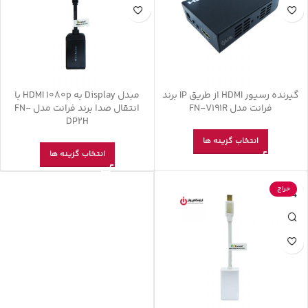
گیرنده رسیور HDMI از طریق IP برند
مبدل Display به HDMI 1080p با
فرانت مدل FN-V191R
انتقال صدا برند فرانت مدل FN-
DP2H
انتخاب گزینه ها
انتخاب گزینه ها
حراج