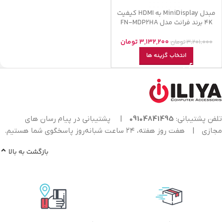
مبدل MiniDisplay به HDMI کیفیت
4K برند فرانت مدل FN-MDP2HA
3,132,200
تومان
3,201,000
تومان
انتخاب گزینه ها
تلفن پشتیبانی:
09104841495
|
پشتیبانی در پیام رسان های
مجازی
|
هفت روز هفته، ۲۴ ساعت شبانه‌روز پاسخگوی شما هستیم.
بازگشت به بالا