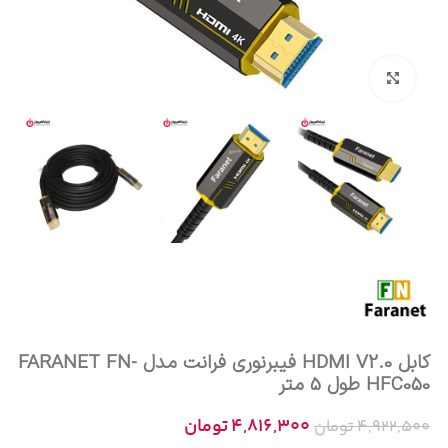
بزرگنمایی تصویر
کابل HDMI V2.0 فیبرنوری فرانت مدل FARANET FN-
HFC050 طول 5 متر
4,816,300
تومان
4,922,500
تومان