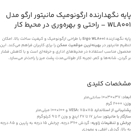
پایه نگهدارنده ارگونومیک مانیتور ارگو مدل
WLA001 – راحتی و بهره‌وری در محیط کار
پایه نگهدارنده
Ergo WLA001
با طراحی ارگونومیک و کیفیت ساخت بالا، امکان
تنظیم مانیتور در
بهینه‌ترین موقعیت ممکن
را برای کاربران فراهم می‌کند. این
محصول مناسب استفاده در محیط‌های اداری و حرفه‌ای است و با کاهش فشار
بر گردن، شانه‌ها و کمر، تجربه کار طولانی‌مدت پشت میز را راحت‌تر می‌سازد.
مشخصات کلیدی
ابعاد:
37×30×10 سانتی‌متر
وزن:
2000 گرم
پشتیبانی از استاندارد VESA:
75×75 و 100×100 میلی‌متر
سازگار با مانیتور:
سایز 17 تا 27 اینچ و وزن 2 تا 9 کیلوگرم
چرخش و تنظیمات زاویه:
گردش 360 درجه، چرخش 15 درجه به پایین و 85 درجه
به بالا، گردش افقی و عمودی