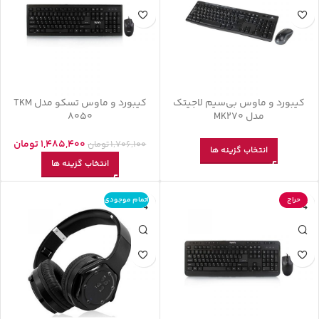
کیبورد و ماوس بی‌سیم لاجیتک
کیبورد و ماوس تسکو مدل TKM
مدل MK270
8050
1,485,400
تومان
1,706,100
تومان
انتخاب گزینه ها
انتخاب گزینه ها
حراج
اتمام موجودی