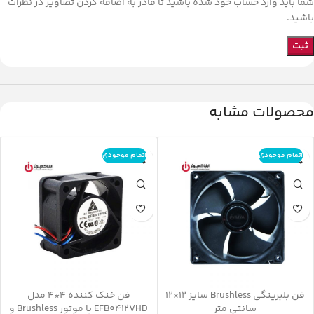
شما باید وارد حساب خود شده باشید تا قادر به اضافه کردن تصاویر در نظرات
باشید.
محصولات مشابه
اتمام موجودی
اتمام موجودی
فن بلبرینگی Brushless سایز 12×12
فن خنک کننده 4*4 مدل
سانتی متر
EFB0412VHD با موتور Brushless و