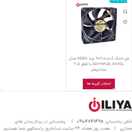
فن خنک کننده 9×9 برند ADDA مدل
AD0912LB-A76GL با قطر 2.5
سانتیمتر
انتخاب گزینه ها
تلفن پشتیبانی:
09104841495
|
پشتیبانی در پیام رسان های
مجازی
|
هفت روز هفته، ۲۴ ساعت شبانه‌روز پاسخگوی شما هستیم.