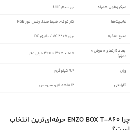
میکروفون همراه
بی‌سیم UHF
قابلیت‌ها
کارائوکه، ضبط صدا، رقص نور RGB
منبع تغذیه
برق AC 220V / باتری DC
ابعاد (ارتفاع × عرض ×
815 × 375 × 360 میلی‌متر
عمق)
وزن
9.9 کیلوگرم
گارانتی
12 ماهه انزو سرویس
چرا ENZO BOX T-860 حرفه‌ای‌ترین انتخاب
است؟