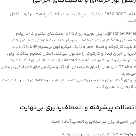
رقص نور حرفه‌ای و قابلیت‌های اجرایی
ENZO BOX T-860
تنها یک اسپیکر نیست؛ بلکه یک پلتفرم سرگرمی کامل
است:
Light Show Panel:
پنل نورپردازی RGB با افکت‌های متنوع که با ریتم
موسیقی همگام می‌شود، فضایی پویا و جذاب به مهمانی شما می‌بخشد.
قابلیت کارائوکه و ضبط:
همراه با یک
میکروفون بی‌سیم UHF
با کیفیت،
تجربه‌ی اجرای زنده و کارائوکه را متحول می‌کند. امکان تنظیم جداگانه ولوم
میکروفون و اکو، همراه با قابلیت
Record
برای ضبط اجرا روی USB یا کارت
حافظه TF، این مدل را برای هنرمندان تازه‌کار و سرگرمی‌های خانوادگی بی‌نظیر
می‌سازد.
ورودی گیتار:
برای موزیسین‌هایی که می‌خواهند نواخته‌های خود را با کیفیت
بالا پخش یا تمرین کنند.
اتصالات پیشرفته و انعطاف‌پذیری بی‌نهایت
این اسپیکر برای هر سناریوی اتصالی آماده است:
بلوتوث V5.0:
اتصال پایدار و سریع با برد بالا.