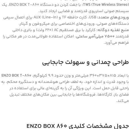
TWS (True Wireless Stereo):
با جفت کردن دو دستگاه ENZO BOX T-860، یک
سیستم صوتی استریوی قدرتمند و فضایی ایجاد کنید.
ورودی‌های متعدد:
USB، کارت حافظه TF و AUX (Line-in) برای اتصال سیمی
دستگاه‌های صوتی، ورودی‌های اختصاصی برای میکروفون و گیتار.
منبع تغذیه دوگانه:
کارکرد با برق مستقیم AC (220 ولت) و باتری داخلی
قدرتمند
7500 میلی‌آمپر ساعتی
، امکان استفاده طولانی‌مدت در هر مکانی را
فراهم می‌آورد.
طراحی چمدانی و سهولت جابجایی
با ابعاد 815×375×360 میلی‌متر و وزن حدود 9.9 کیلوگرم،
ENZO BOX T-860
با وجود قدرت و اندازه خود، به لطف طراحی هوشمندانه و دستگیره محکم، به
راحتی قابل حمل است. این ویژگی آن را به گزینه‌ای عالی برای استفاده در
فضای باز، کارگاه‌ها، فروشگاه‌ها یا جابجایی بین مکان‌های مختلف تبدیل
می‌کند.
جدول مشخصات کلیدی ENZO BOX 860