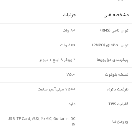
مشخصه فنی
جزئیات
توان نامی (RMS)
80 وات
توان لحظه‌ای (PMPO)
800 وات
پیکربندی درایورها
2 ووفر 8 اینچ + تیوتر
نسخه بلوتوث
V5.0
ظرفیت باتری
7500 میلی‌آمپر ساعت
قابلیت TWS
دارد
USB, TF Card, AUX, 2xMIC, Guitar In, DC
ورودی‌ها
IN