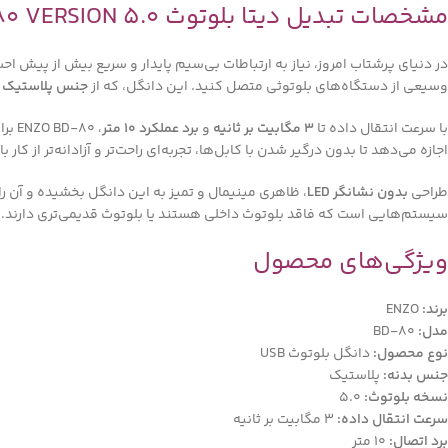
مشخصات تبدیل دیتا بلوتوث ENZO BD-80 VERSION 5.0
در دنیای پرشتاب امروز، نیاز به ارتباطات بی‌سیم پایدار و سریع بیش از پیش
وسیعی از دستگاه‌های بلوتوثی متصل کنید. این دانگل، که از
جنس پلاستیک ب
با سرعت انتقال داده تا
3 مگابیت بر ثانیه
و
برد عملکرد 10 متر
، ENZO BD-80 برای اتصال دستگاه‌های ضروری مانند
اجازه می‌دهد تا بدون درگیر شدن با کابل‌ها، تجربه‌ای راحت‌تر و آزادانه‌تر از کار 
طراحی
بدون نشانگر LED
، ظاهری مینیمال و تمیز به این دانگل بخشیده و آن را
سیستم‌هایی است که فاقد بلوتوث داخلی هستند یا بلوتوث قدیمی‌تری دارند. ENZO BD-80، با وجود اندازه کوچک خود، ابزاری قدرتمند برای بهبود تجربه کاربری شماست.
ویژگی‌های محصول
برند:
ENZO
مدل:
BD-80
نوع محصول:
دانگل بلوتوث USB
جنس بدنه:
پلاستیک
نسخه بلوتوث:
5.0
سرعت انتقال داده:
3 مگابیت بر ثانیه
برد اتصال:
10 متر