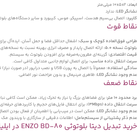
ابعاد:
10x5x2 میلی‌متر
نشانگر LED:
ندارد
کاربرد:
اتصال بی‌سیم هدست، اسپیکر، موس، کیبورد و سایر دستگاه‌های بلوتوثی
نقاط قوت
طراحی فوق‌العاده کوچک و سبک:
اشغال حداقل فضا و حمل آسان، ایده‌آل برای ل
بلوتوث نسخه 5.0:
ارائه اتصال پایدار و مصرف انرژی بهینه نسبت به نسخه‌های ق
قیمت اقتصادی:
گزینه‌ای مقرون‌به‌صرفه برای افزودن بلوتوث به سیستم.
سرعت انتقال داده مناسب:
برای اتصال لوازم جانبی متداول کافی است.
سادگی استفاده:
معمولاً با اتصال به پورت USB و نصب درایور (در صورت نیاز) قابل استفاده است.
عدم وجود نشانگر LED:
ظاهری مینیمال و بدون مزاحمت نور اضافی.
نقاط ضعف
برد محدود 10 متر:
برای فضاهای بزرگ یا نیاز به تحرک زیاد، ممکن است کافی نبا
سرعت انتقال داده (3Mbps):
برای انتقال فایل‌های حجیم یا کاربردهای حرفه‌ای ک
عدم وجود نشانگر LED:
ممکن است در عیب‌یابی یا اطمینان از فعال بودن اتصال، 
عدم ذکر پشتیبانی از سیستم‌عامل:
اطلاعات دقیقی از سازگاری با ویندوز، مک و
خرید تبدیل دیتا بلوتوثی ENZO BD-80 در ایلیا کامپیوتر مشهد