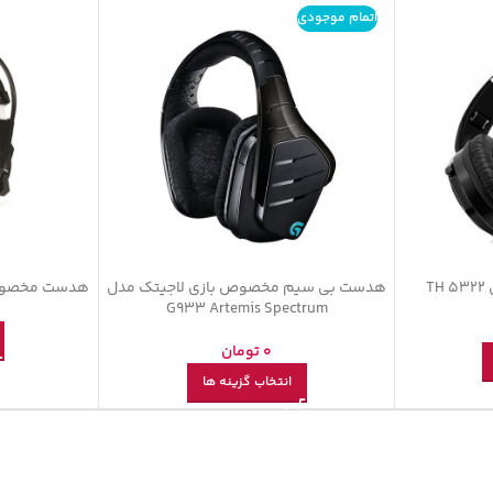
اتمام موجودی
T
هدست بی سیم مخصوص بازی لاجیتک مدل
هدست مخصوص باز
G933 Artemis Spectrum
0
تومان
انتخاب گزینه ها