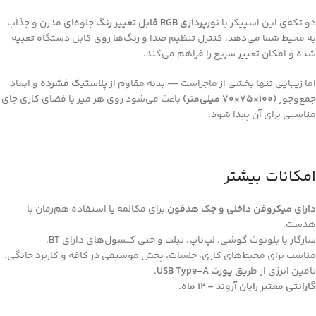
دو تکه‌ی این اسپیکر با
نورپردازی RGB قابل تغییر رنگ
جلوه‌ای مدرن و جذاب
به محیط شما می‌دهد. کنترل تنظیم صدا و رنگ‌ها روی کابل دستگاه تعبیه
شده و امکان تغییر سریع را فراهم می‌کند.
اما زیبایی تنها بخشی از ماجراست — بدنه مقاوم از
پلاستیک فشرده
و ابعاد
جمع‌وجور
(100×75×70 میلی‌متر)
باعث می‌شود روی هر میز یا فضای کاری جای
مناسبی برای آن پیدا شود.
امکانات بیشتر
دارای میکروفن داخلی و جک هدفون
برای مکالمه یا استفاده هم‌زمان با
هدست.
سازگار با بلوتوث گوشی، لپ‌تاپ، تبلت و حتی کنسول‌های دارای BT.
مناسب برای محیط‌های کاری، جلسات، پخش موسیقی در کافه و کاربرد خانگی.
تامین انرژی از طریق
پورت USB Type‑A
.
گارانتی معتبر رایان آروند – ۱۲ ماه.