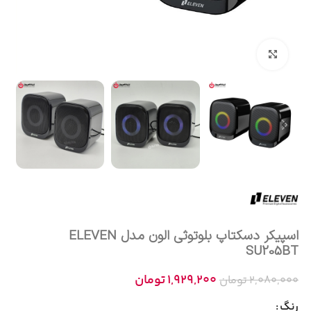
بزرگنمایی تصویر
اسپیکر دسکتاپ بلوتوثی الون مدل ELEVEN
SU205BT
1,929,200
تومان
2,080,000
تومان
رنگ