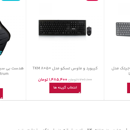
اجیتک مدل
کیبورد و ماوس تسکو مدل TKM 8050
هدست بی سیم
ctrum
1,485,400
تومان
1,706,100
تومان
انتخاب گزینه ها