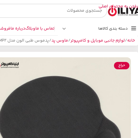
رفتن به محتوای اصلی
تماس با ما
وبلاگ
درباره ما
فروشگ
دسته بندی کالاها
خانه
لوازم جانبی موبایل و کامپیوتر
ماوس پد
پدموس طبی الون مدل ELEVEN CMP2
حراج