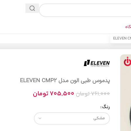
اه
پدموس طبی الون مدل ELEVEN CMP2
705,500
تومان
761,000
تومان
رنگ