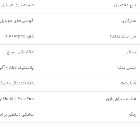
نوع محصول
دسته بازی موبایل 
سازگاری
گوشی‌های موبایل 4 تا 6.5 اینچ (اندروید و iOS
فن خنک‌کننده
دارد (4000rpm)
تریگر
مکانیکی سریع
جنس بدنه
پلاستیک ABS + آلیاژ روی (Zinc Alloy)
قابلیت‌ها
خنک‌کنندگی، تریگر
مناسب برای بازی
uty Mobile, Free Fire
رنگ
مشکی (متغیر بر 