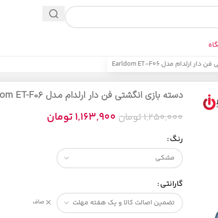
اه
 ارلدام مدل Earldom ET-F06
دسته بازی انگشتی فن دار ارلدام مدل Earldom ET-F06
1,163,900
تومان
1,250,000
تومان
رنگ
گارانتی
صاف