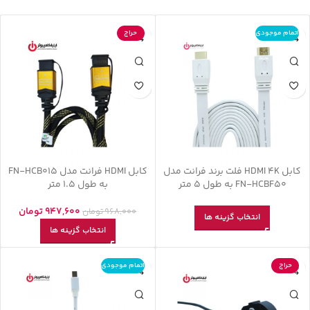
اتمام موجودی
حراج
کابل HDMI 4K فلت برند فرانت مدل
کابل HDMI فرانت مدل FN-HCB015
FN-HCBF50 به طول 5 متر
به طول 1.5 متر
947,600
تومان
968,000
تومان
انتخاب گزینه ها
انتخاب گزینه ها
حراج
اتمام موجودی