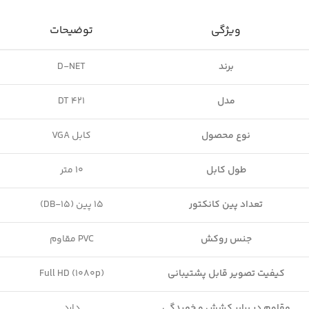
ویژگی
توضیحات
برند
D-NET
مدل
DT 421
نوع محصول
کابل VGA
طول کابل
10 متر
تعداد پین کانکتور
15 پین (DB-15)
جنس روکش
PVC مقاوم
کیفیت تصویر قابل پشتیبانی
Full HD (1080p)
مقاوم در برابر کشش و خمیدگی
دارد