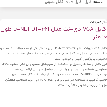
دسته:
کابل
,
کابل VGA
,
کابل تصویر
توضیحات
کابل VGA دی-نت مدل D-NET DT-421 طول
10 متر
کابل
VGA دی‌نت مدل D-NET DT-421 طول 10 متر
یکی از محصولات باکیفیت و
پرکاربرد برای انتقال سیگنال‌های تصویری بین دستگاه‌های مختلف مانند
مانیتور، پروژکتور، کیس و لپ‌تاپ است.
این کابل با ساختار دقیق و استفاده از
سیم‌های مسی با روکش مقاوم PVC
،
تصاویری شفاف و بدون نویز را حتی در فواصل طولانی ارائه می‌دهد.
برند
دی‌نت (D-NET)
همواره به‌عنوان یکی از تولیدکنندگان معتبر تجهیزات
جانبی کامپیوتر شناخته می‌شود و کابل‌های VGA این برند انتخابی مطمئن
برای کاربران حرفه‌ای و خانگی هستند.