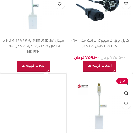
کابل برق کامپیوتر فرانت مدل FN-
مبدل MiniDisplay به HDMI 1080P با
PPCB18 طول 1.8 متر
انتقال صدا برند فرانت مدل FN-
MDP2H
759,100
تومان
775,500
تومان
انتخاب گزینه ها
انتخاب گزینه ها
حراج