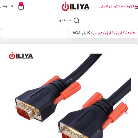
0
منو
رفتن به محتوای اصلی
0
تومان
جستجو
خانه
کابل
کابل تصویر
کابل VGA