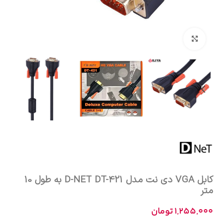
بزرگنمایی تصویر
کابل VGA دی نت مدل D-NET DT-421 به طول 10
متر
1,255,000
تومان