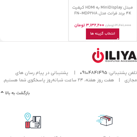
مبدل MiniDisplay به HDMI کیفیت
4K برند فرانت مدل FN-MDP2HA
3,132,200
تومان
3,201,000
تومان
انتخاب گزینه ها
تلفن پشتیبانی:
09104841495
|
پشتیبانی در پیام رسان های
مجازی
|
هفت روز هفته، ۲۴ ساعت شبانه‌روز پاسخگوی شما هستیم.
بازگشت به بالا