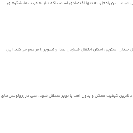
 و کابل VGA را به بخش مربوطه متصل کنید تا تصاویر با وضوح 1024×1280 به نمایشگر هدف منتقل شوند. این راه‌حل، نه تنها اقتصادی است، بلکه نیاز به خرید نمایشگرهای
 مبدل D-NET DT-403 با در نظر گرفتن این موضوع، همراه با یک کابل صدای استریو، امکان انتقال همزمان صدا و تصویر را فراهم می‌کند. این
 می‌دهد که تصویر با بالاترین کیفیت ممکن و بدون افت یا نویز منتقل شود، حتی در رزولوشن‌های