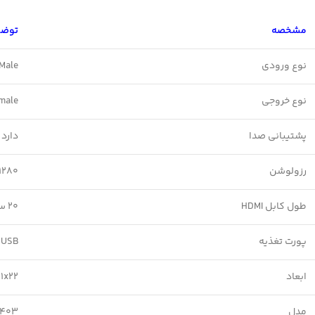
مشخصه
توضی
نوع ورودی
MI Male
نوع خروجی
 Female
پشتیبانی صدا
دارد 
رزولوشن
1280×1024
طول کابل HDMI
20 سانتی‌متر
پورت تغذیه
 USB
ابعاد
3x11x22 سا
مدل
-403