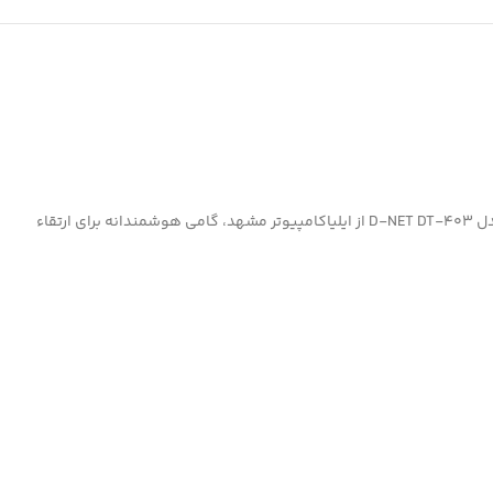
با این مبدل کاربردی، دغدغه ناسازگاری پورت‌ها را فراموش کنید و از تماشای محتوای خود بر روی هر نمایشگری لذت ببرید. خرید مبدل HDMI به VGA دی نت مدل D-NET DT-403 از ایلیاکامپیوتر مشهد، گامی هوشمندانه برای ارتقاء