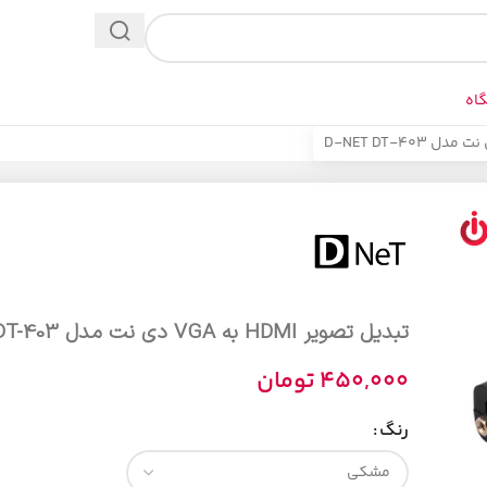
اه
تبدیل تصویر HDMI به VGA دی نت مدل D-NET DT-403
450,000
تومان
رنگ