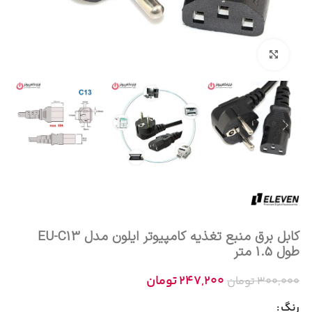
بزرگنمایی تصویر
کابل برق منبع تغذیه کامپیوتر ایلون مدل EU-C13
طول 1.5 متر
247,200
تومان
300,000
تومان
رنگ