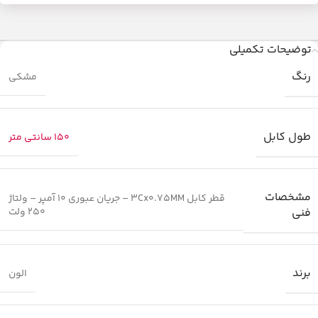
توضیحات تکمیلی
رنگ
مشکی
طول کابل
150 سانتی متر
مشخصات
قطر کابل 3Cx0.75MM – جریان عبوری 10 آمپر – ولتاژ
فنی
250 ولت
برند
الون