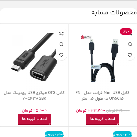
محصولات مشابه
حراج
کابل Mini USB فرانت مدل FN-
کابل OTG میکرو USB یونیتک مدل
U25C15 به طول 1.5 متر
Y-C438GBK
333,700
تومان
25,000
تومان
341,000
تومان
انتخاب گزینه ها
انتخاب گزینه ها
اتمام موجودی
اتمام موجودی