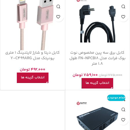
کابل برق سه پین مخصوص نوت
کابل دیتا و شارژ لایتنینگ 1 متری
بوک فرانت مدل FN-NPCB18 طول
یونیتک مدل Y-C499ARG
1.8 متر
492,000
تومان
759,100
تومان
775,000
تومان
انتخاب گزینه ها
انتخاب گزینه ها
اتمام موجودی