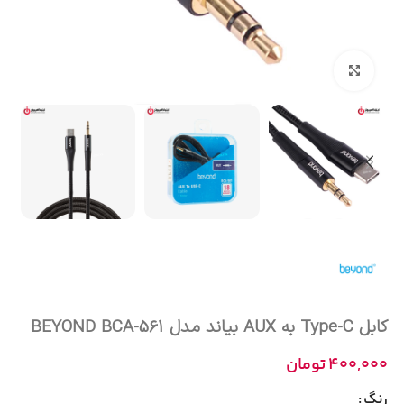
بزرگنمایی تصویر
کابل Type-C به AUX بیاند مدل BEYOND BCA-561
400,000
تومان
رنگ