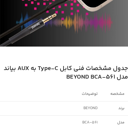
جدول مشخصات فنی کابل
Type-C
به
AUX
بیاند
مدل
BEYOND BCA-561
مشخصه
توضیحات
برند
BEYOND
مدل
BCA-561