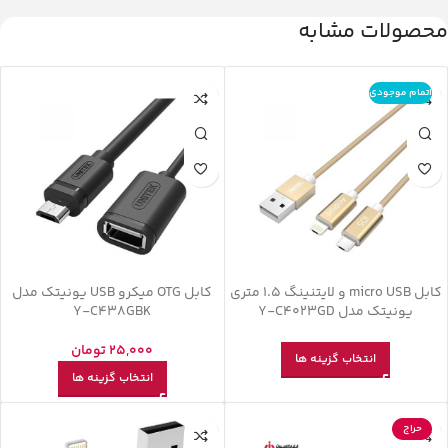
محصولات مشابه
اتمام موجودی
کابل micro USB و لایتنینگ 1.5 متری
کابل OTG میکرو USB یونیتک مدل
یونیتک مدل Y-C4023GD
Y-C438GBK
25,000
تومان
انتخاب گزینه ها
انتخاب گزینه ها
حراج