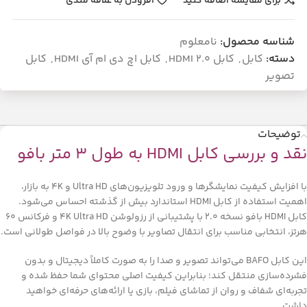
برای مقایسه اضافه کنید
افزودن به علاقه مندی
شناسه محصول:
نامعلوم
دسته:
کابل
,
کابل HDMI 2.0
,
کابل اچ دی ام آی HDMI
,
کابل
تصویر
توضیحات
نقد و بررسی کابل HDMI به طول 3 متر بافو
با افزایش کیفیت نمایشگرها و ورود تلویزیون‌های Ultra HD و 4K به بازار،
اهمیت استفاده از کابل HDMI استاندارد بیش از گذشته احساس می‌شود.
کابل HDMI بافو نسخه 2.0 با پشتیبانی از رزولوشن 4K Ultra HD و فرکانس 60
هرتز، انتخابی مناسب برای انتقال تصاویر با وضوح بالا در فواصل طولانی است.
این کابل BAFO می‌تواند تصویر و صدا را به صورت کاملاً دیجیتال و بدون
فشرده‌سازی منتقل کند؛ بنابراین کیفیت اصلی محتوای شما حفظ شده و
تجربه‌ای شفاف و روان از تماشای فیلم، بازی یا ارائه‌های حرفه‌ای خواهید
داشت.