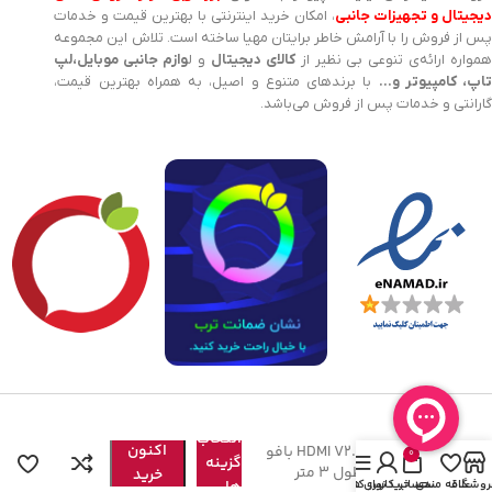
یجیتال و تجهیزات جانبی
، امکان خرید اینترنتی با بهترین قیمت و خدمات
پس از فروش را با آرامش خاطر برایتان مهیا ساخته است. تلاش این مجموعه
مواره ارائه‌ی تنوعی بی نظیر از
کالای دیجیتال
و ل
وازم جانبی موبایل،لپ
اپ، کامپیوتر و…
با برندهای متنوع و اصیل، به همراه بهترین قیمت،
گارانتی و خدمات پس از فروش می‌باشد.
هم
انتخاب
اکنون
کابل HDMI V2.0 4K بافو
0
گزینه
BAFO به طول 3 متر
خرید
روشگاه
علاقه مندی
سبد خرید
حساب کاربری من
نوار کناری
ها