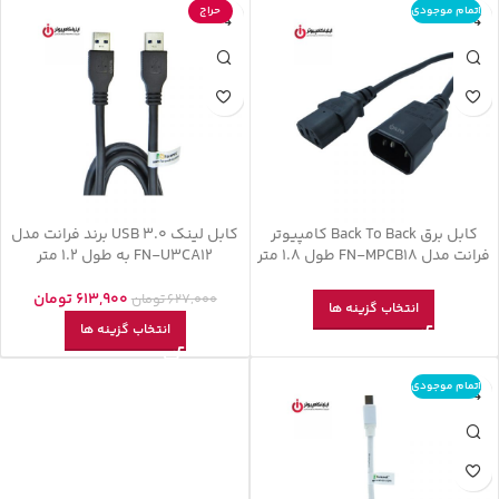
اتمام موجودی
حراج
کابل برق Back To Back کامپیوتر
کابل لینک USB 3.0 برند فرانت مدل
فرانت مدل FN-MPCB18 طول 1.8 متر
FN-U3CA12 به طول 1.2 متر
613,900
تومان
627,000
تومان
انتخاب گزینه ها
انتخاب گزینه ها
اتمام موجودی