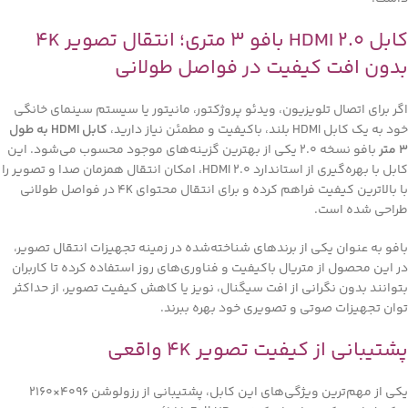
کابل HDMI 2.0 بافو 3 متری؛ انتقال تصویر 4K
بدون افت کیفیت در فواصل طولانی
اگر برای اتصال تلویزیون، ویدئو پروژکتور، مانیتور یا سیستم سینمای خانگی
خود به یک کابل HDMI بلند، باکیفیت و مطمئن نیاز دارید،
کابل HDMI به طول
3 متر
بافو نسخه 2.0 یکی از بهترین گزینه‌های موجود محسوب می‌شود. این
کابل با بهره‌گیری از استاندارد HDMI 2.0، امکان انتقال همزمان صدا و تصویر را
با بالاترین کیفیت فراهم کرده و برای انتقال محتوای 4K در فواصل طولانی
طراحی شده است.
بافو به عنوان یکی از برندهای شناخته‌شده در زمینه تجهیزات انتقال تصویر،
در این محصول از متریال باکیفیت و فناوری‌های روز استفاده کرده تا کاربران
بتوانند بدون نگرانی از افت سیگنال، نویز یا کاهش کیفیت تصویر، از حداکثر
توان تجهیزات صوتی و تصویری خود بهره ببرند.
پشتیبانی از کیفیت تصویر 4K واقعی
یکی از مهم‌ترین ویژگی‌های این کابل، پشتیبانی از رزولوشن 4096×2160