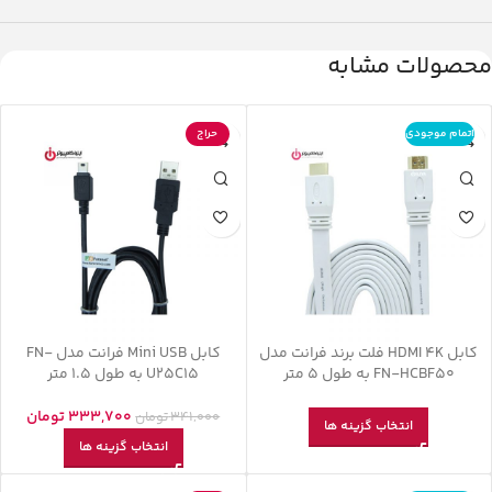
محصولات مشابه
اتمام موجودی
حراج
کابل HDMI 4K فلت برند فرانت مدل
کابل Mini USB فرانت مدل FN-
FN-HCBF50 به طول 5 متر
U25C15 به طول 1.5 متر
333,700
تومان
341,000
تومان
انتخاب گزینه ها
انتخاب گزینه ها