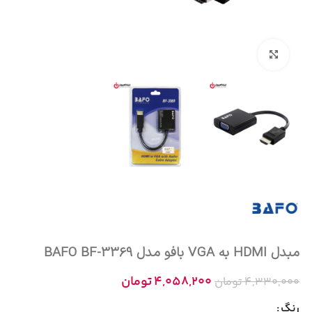
بزرگنمایی تصویر
مبدل HDMI به VGA بافو مدل BAFO BF-3369
4,058,200
تومان
4,330,000
تومان
رنگ