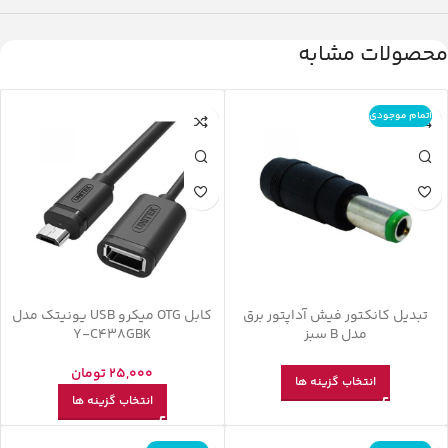
محصولات مشابه
اتمام موجودی
تبدیل کانکتور فیش آداپتور برق
کابل OTG میکرو USB یونیتک مدل
مدل B سبز
Y-C438GBK
25,000
تومان
انتخاب گزینه ها
انتخاب گزینه ها