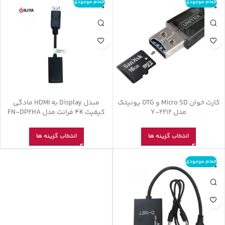
اتمام موجودی
اتمام موجودی
کارت خوان Micro SD و OTG یونیتک
مبدل Display به HDMI مادگی
مدل Y-2212
کیفیت 4K فرانت مدل FN-DP2HA
انتخاب گزینه ها
انتخاب گزینه ها
اتمام موجودی