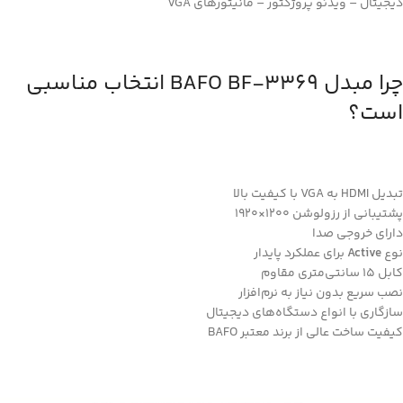
دیجیتال – ویدئو پروژکتور – مانیتورهای VGA
چرا مبدل BAFO BF‑3369 انتخاب مناسبی
است؟
تبدیل HDMI به VGA با کیفیت بالا
پشتیبانی از رزولوشن 1200×1920
دارای خروجی صدا
نوع
Active
برای عملکرد پایدار
کابل 15 سانتی‌متری مقاوم
نصب سریع بدون نیاز به نرم‌افزار
سازگاری با انواع دستگاه‌های دیجیتال
کیفیت ساخت عالی از برند معتبر BAFO