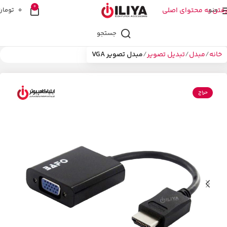
0
منو
رفتن به محتوای اصلی
0
تومان
جستجو
خانه
مبدل
تبدیل تصویر
مبدل تصویر VGA
حراج