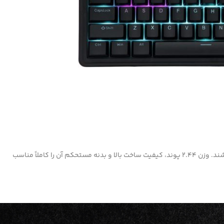
AULA F75 Gaming با 80 کلید و چیدمان 75% طراحی شده تا فضای میز کار را آزاد کند و در عین حال همه کلیدهای ضروری برای تایپ و گیمینگ در دسترس باشند. وزن 2.44 پوند، کیفیت ساخت بالا و بدنه مستحکم آن را کاملاً مناسب