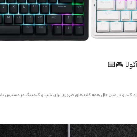
ولا 🎮⌨️