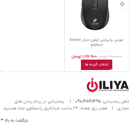
موس وایرلس ایلون مدل Eleven
WM906
1,196,900
تومان
1,290,000
تومان
انتخاب گزینه ها
تلفن پشتیبانی:
09104841495
|
پشتیبانی در پیام رسان های
مجازی
|
هفت روز هفته، ۲۴ ساعت شبانه‌روز پاسخگوی شما هستیم.
بازگشت به بالا