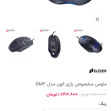
بزرگنمایی تصویر
ماوس مخصوص بازی الون مدل GM2
1,743,800
تومان
1,880,000
تومان
رنگ